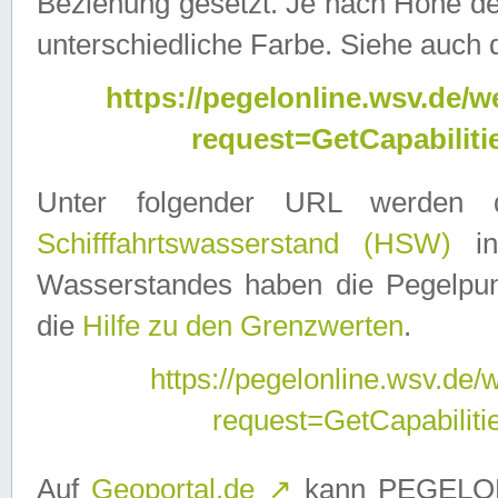
Beziehung gesetzt. Je nach Höhe d
unterschiedliche Farbe. Siehe auch 
https://pegelonline.wsv.de
request=GetCapabilit
Unter folgender URL werden
Schifffahrtswasserstand (HSW)
in
Wasserstandes haben die Pegelpunk
die
Hilfe zu den Grenzwerten
.
https://pegelonline.wsv.de
request=GetCapabilit
Auf
Geoportal.de
↗
kann PEGELON