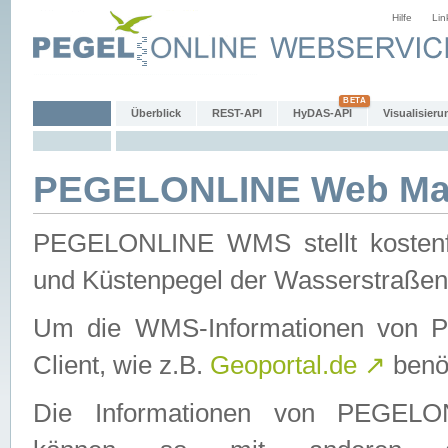
Hilfe
Lin
Überblick
REST-API
HyDAS-API
Visualisieru
PEGELONLINE Web Map
PEGELONLINE WMS stellt kostenfr
und Küstenpegel der Wasserstraßen
Um die WMS-Informationen von 
Client, wie z.B.
Geoportal.de
↗
benöt
Die Informationen von PEGE