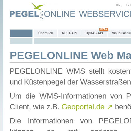
Hilfe
Lin
Überblick
REST-API
HyDAS-API
Visualisieru
PEGELONLINE Web Map
PEGELONLINE WMS stellt kostenfr
und Küstenpegel der Wasserstraßen
Um die WMS-Informationen von 
Client, wie z.B.
Geoportal.de
↗
benöt
Die Informationen von PEGE