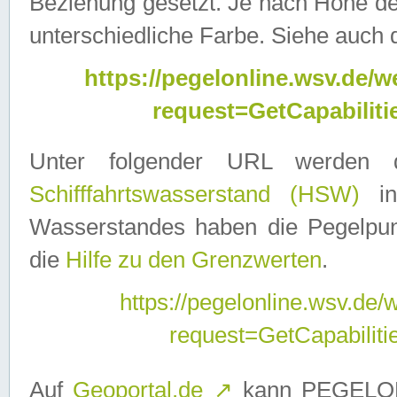
Beziehung gesetzt. Je nach Höhe d
unterschiedliche Farbe. Siehe auch 
https://pegelonline.wsv.de
request=GetCapabilit
Unter folgender URL werden
Schifffahrtswasserstand (HSW)
in
Wasserstandes haben die Pegelpunk
die
Hilfe zu den Grenzwerten
.
https://pegelonline.wsv.de
request=GetCapabilit
Auf
Geoportal.de
↗
kann PEGELON