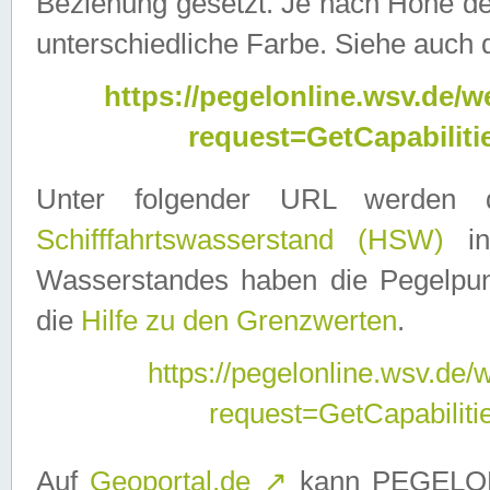
Beziehung gesetzt. Je nach Höhe d
unterschiedliche Farbe. Siehe auch 
https://pegelonline.wsv.de
request=GetCapabilit
Unter folgender URL werden
Schifffahrtswasserstand (HSW)
in
Wasserstandes haben die Pegelpunk
die
Hilfe zu den Grenzwerten
.
https://pegelonline.wsv.de
request=GetCapabilit
Auf
Geoportal.de
↗
kann PEGELON