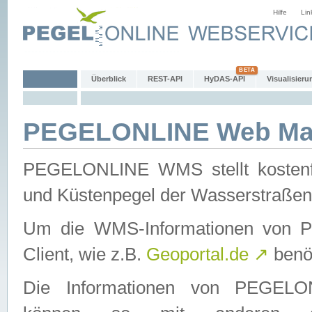
Hilfe
Lin
Überblick
REST-API
HyDAS-API
Visualisieru
PEGELONLINE Web Map
PEGELONLINE WMS stellt kostenfr
und Küstenpegel der Wasserstraßen
Um die WMS-Informationen von 
Client, wie z.B.
Geoportal.de
↗
benöt
Die Informationen von PEGE