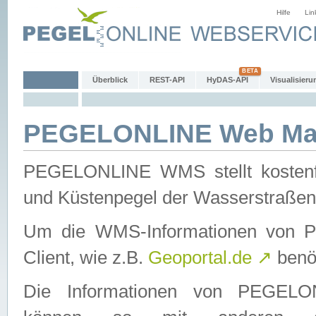
Hilfe
Lin
Überblick
REST-API
HyDAS-API
Visualisieru
PEGELONLINE Web Map
PEGELONLINE WMS stellt kostenfr
und Küstenpegel der Wasserstraßen
Um die WMS-Informationen von 
Client, wie z.B.
Geoportal.de
↗
benöt
Die Informationen von PEGE