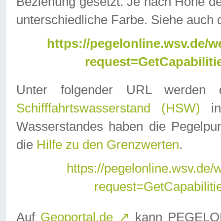
Beziehung gesetzt. Je nach Höhe d
unterschiedliche Farbe. Siehe auch 
https://pegelonline.wsv.de
request=GetCapabilit
Unter folgender URL werden
Schifffahrtswasserstand (HSW)
in
Wasserstandes haben die Pegelpunk
die
Hilfe zu den Grenzwerten
.
https://pegelonline.wsv.de
request=GetCapabilit
Auf
Geoportal.de
↗
kann PEGELON