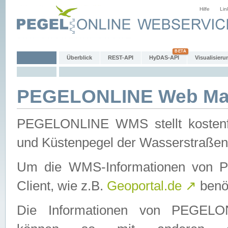
Hilfe
Lin
Überblick
REST-API
HyDAS-API
Visualisieru
PEGELONLINE Web Map
PEGELONLINE WMS stellt kostenfr
und Küstenpegel der Wasserstraßen
Um die WMS-Informationen von 
Client, wie z.B.
Geoportal.de
↗
benöt
Die Informationen von PEGE