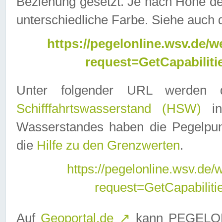
Beziehung gesetzt. Je nach Höhe d
unterschiedliche Farbe. Siehe auch 
https://pegelonline.wsv.de
request=GetCapabilit
Unter folgender URL werden
Schifffahrtswasserstand (HSW)
in
Wasserstandes haben die Pegelpunk
die
Hilfe zu den Grenzwerten
.
https://pegelonline.wsv.de
request=GetCapabilit
Auf
Geoportal.de
↗
kann PEGELON