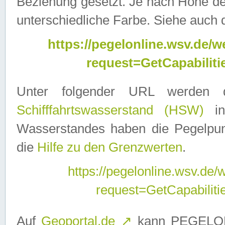
Beziehung gesetzt. Je nach Höhe d
unterschiedliche Farbe. Siehe auch 
https://pegelonline.wsv.de
request=GetCapabilit
Unter folgender URL werden
Schifffahrtswasserstand (HSW)
in
Wasserstandes haben die Pegelpunk
die
Hilfe zu den Grenzwerten
.
https://pegelonline.wsv.de
request=GetCapabilit
Auf
Geoportal.de
↗
kann PEGELON