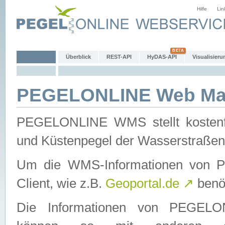
Hilfe
Lin
Überblick
REST-API
HyDAS-API
Visualisieru
PEGELONLINE Web Map
PEGELONLINE WMS stellt kostenfr
und Küstenpegel der Wasserstraßen
Um die WMS-Informationen von 
Client, wie z.B.
Geoportal.de
↗
benöt
Die Informationen von PEGE