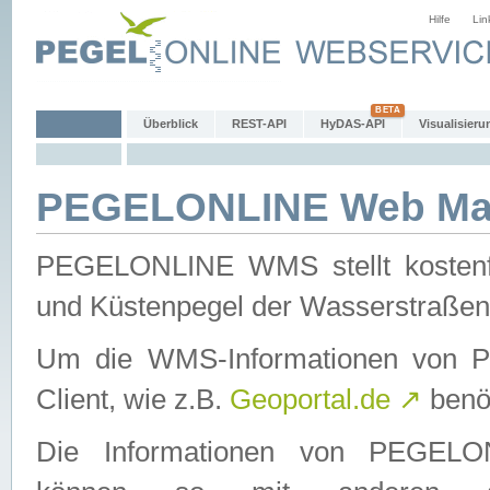
Hilfe
Lin
Überblick
REST-API
HyDAS-API
Visualisieru
PEGELONLINE Web Map
PEGELONLINE WMS stellt kostenfr
und Küstenpegel der Wasserstraßen
Um die WMS-Informationen von 
Client, wie z.B.
Geoportal.de
↗
benöt
Die Informationen von PEGE