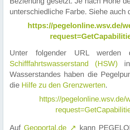
Beziehung gesetzt. Je nach Höhe d
unterschiedliche Farbe. Siehe auch 
https://pegelonline.wsv.de
request=GetCapabilit
Unter folgender URL werden
Schifffahrtswasserstand (HSW)
in
Wasserstandes haben die Pegelpunk
die
Hilfe zu den Grenzwerten
.
https://pegelonline.wsv.de
request=GetCapabilit
Auf
Geoportal.de
↗
kann PEGELON