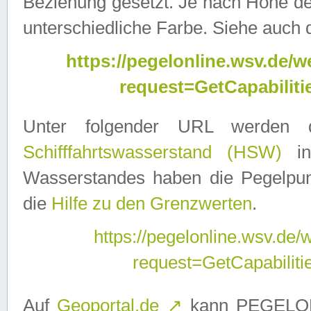
Beziehung gesetzt. Je nach Höhe d
unterschiedliche Farbe. Siehe auch 
https://pegelonline.wsv.de
request=GetCapabilit
Unter folgender URL werden
Schifffahrtswasserstand (HSW)
in
Wasserstandes haben die Pegelpunk
die
Hilfe zu den Grenzwerten
.
https://pegelonline.wsv.de
request=GetCapabilit
Auf
Geoportal.de
↗
kann PEGELON