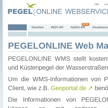
Hilfe
Lin
Überblick
REST-API
HyDAS-API
Visualisieru
PEGELONLINE Web Map
PEGELONLINE WMS stellt kostenfr
und Küstenpegel der Wasserstraßen
Um die WMS-Informationen von 
Client, wie z.B.
Geoportal.de
↗
benöt
Die Informationen von PEGE