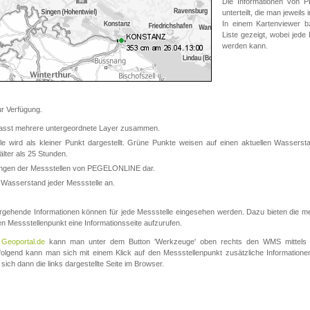
Die Informationen von
unterteilt, die man jeweil
In einem Kartenviewer b
Liste gezeigt, wobei jede
werden kann.
 Verfügung.
asst mehrere untergeordnete Layer zusammen.
 wird als kleiner Punkt dargestellt. Grüne Punkte weisen auf einen aktuellen Wasserstan
lter als 25 Stunden.
nungen der Messstellen von PEGELONLINE dar.
 Wasserstand jeder Messstelle an.
rgehende Informationen können für jede Messstelle eingesehen werden. Dazu bieten die meis
en Messstellenpunkt eine Informationsseite aufzurufen.
m
Geoportal.de
kann man unter dem Button 'Werkzeuge' oben rechts den WMS mittels
olgend kann man sich mit einem Klick auf den Messstellenpunkt zusätzliche Informatio
 sich dann die links dargestellte Seite im Browser.