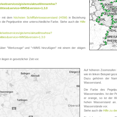
.de/webservices/gis/wms/aktuell/mnwmhw?
lities&service=WMS&version=1.3.0
te mit dem
höchsten Schifffahrtswasserstand (HSW)
in Beziehung
die Pegelpunkte eine unterschiedliche Farbe. Siehe auch die
Hilfe
v.de/webservices/gis/wms/aktuell/nswhsw?
ilities&service=WMS&version=1.3.0
r "Werkzeuge" und "+WMS hinzufügen" mit einem der obigen
liegen in gesetzlicher Zeit vor.
Auf höheren Zoomstufen k
wie im linken Beispiel gez
Dazu gehören der Name
Wasserstand.
Die Farbe des Pegelpu
Wasserstandes. Ist der Peg
er orange, so ist der Wa
hohen Wasserstand an. 
Wasserstände vor.
Siehe auch die
Hilfe zu d