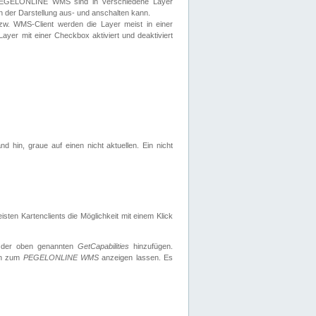
 PEGELONLINE WMS sind in verschiedene Layer
s in der Darstellung aus- und anschalten kann.
zw. WMS-Client werden die Layer meist in einer
 Layer mit einer Checkbox aktiviert und deaktiviert
d hin, graue auf einen nicht aktuellen. Ein nicht
ten Kartenclients die Möglichkeit mit einem Klick
 der oben genannten
GetCapabilities
hinzufügen.
nen zum
PEGELONLINE WMS
anzeigen lassen. Es