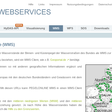
Hilfe
Links
Impressum
Nutzungsbedingungen
Datenschut
HyDAS-API
Visualisierung
WMS
WFS
SOS
Downloads
e (WMS)
e Wasserstände der Binnen- und Küstenpegel der Wasserstraßen des Bundes als WMS zur 
eziehen, wird ein WMS-Client, wie z.B.
Geoportal.de
↗
benötigt.
en so mit anderen geografischen Informationen ergänzt und
eleuropas mit den deutschen Bundesländern und Gewässern mit dem
. Mit diesen URLs kann PEGELONLINE WMS in einen WMS-Client
te mit den
mittleren niedrigsten Werten (MNW)
und den
mittleren
eziehung gesetzt. Je nach Höhe des Wasserstandes haben die
uch die
Hilfe zu den Grenzwerten
.