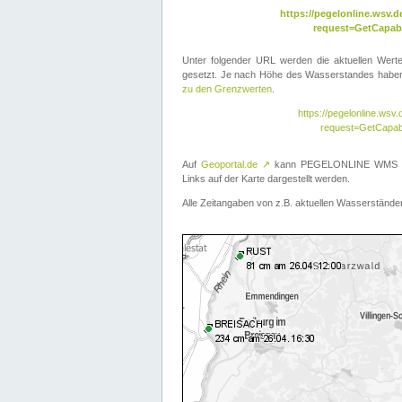
https://pegelonline.wsv
request=GetCapabi
Unter folgender URL werden die aktuellen Wer
gesetzt. Je nach Höhe des Wasserstandes haben 
zu den Grenzwerten
.
https://pegelonline.ws
request=GetCapab
Auf
Geoportal.de
↗
kann PEGELONLINE WMS übe
Links auf der Karte dargestellt werden.
Alle Zeitangaben von z.B. aktuellen Wasserständen 