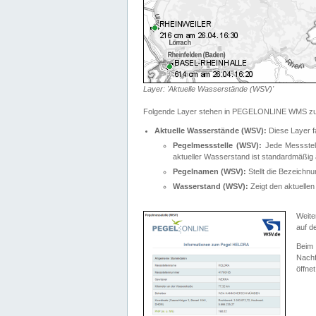
Layer: 'Aktuelle Wasserstände (WSV)'
Folgende Layer stehen in PEGELONLINE WMS zur
Aktuelle Wasserstände (WSV):
Diese Layer f
Pegelmessstelle (WSV):
Jede Messstelle
aktueller Wasserstand ist standardmäßig ä
Pegelnamen (WSV):
Stellt die Bezeich
Wasserstand (WSV):
Zeigt den aktuellen
Weite
auf d
Bei
Nachf
öffnet