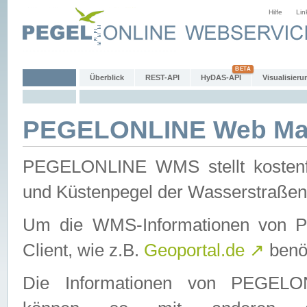
Hilfe
Lin
Überblick
REST-API
HyDAS-API
Visualisieru
PEGELONLINE Web Map
PEGELONLINE WMS stellt kostenfr
und Küstenpegel der Wasserstraßen
Um die WMS-Informationen von 
Client, wie z.B.
Geoportal.de
↗
benöt
Die Informationen von PEGE