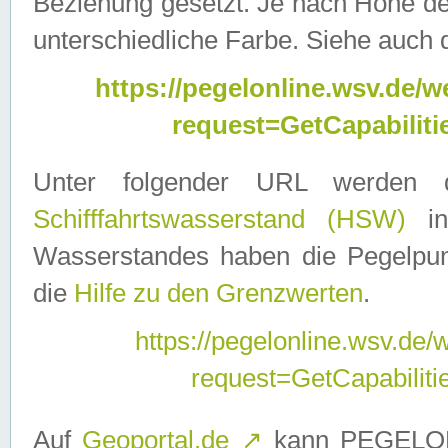
Beziehung gesetzt. Je nach Höhe d
unterschiedliche Farbe. Siehe auch 
https://pegelonline.wsv.de
request=GetCapabilit
Unter folgender URL werden
Schifffahrtswasserstand (HSW)
in
Wasserstandes haben die Pegelpunk
die
Hilfe zu den Grenzwerten
.
https://pegelonline.wsv.de
request=GetCapabilit
Auf
Geoportal.de
↗
kann PEGELON