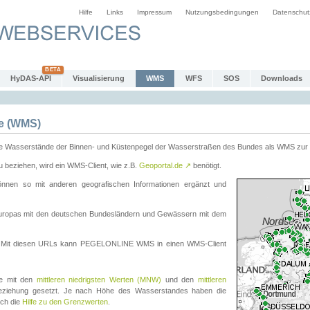
Hilfe
Links
Impressum
Nutzungsbedingungen
Datenschut
HyDAS-API
Visualisierung
WMS
WFS
SOS
Downloads
e (WMS)
e Wasserstände der Binnen- und Küstenpegel der Wasserstraßen des Bundes als WMS zur 
eziehen, wird ein WMS-Client, wie z.B.
Geoportal.de
↗
benötigt.
en so mit anderen geografischen Informationen ergänzt und
eleuropas mit den deutschen Bundesländern und Gewässern mit dem
. Mit diesen URLs kann PEGELONLINE WMS in einen WMS-Client
te mit den
mittleren niedrigsten Werten (MNW)
und den
mittleren
eziehung gesetzt. Je nach Höhe des Wasserstandes haben die
uch die
Hilfe zu den Grenzwerten
.