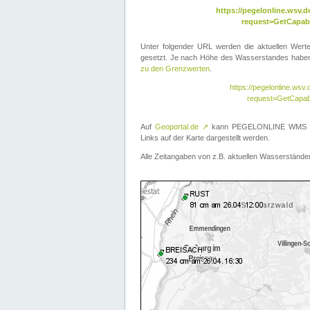
https://pegelonline.wsv
request=GetCapabi
Unter folgender URL werden die aktuellen Wer
gesetzt. Je nach Höhe des Wasserstandes haben 
zu den Grenzwerten
.
https://pegelonline.ws
request=GetCapab
Auf
Geoportal.de
↗
kann PEGELONLINE WMS übe
Links auf der Karte dargestellt werden.
Alle Zeitangaben von z.B. aktuellen Wasserständen 