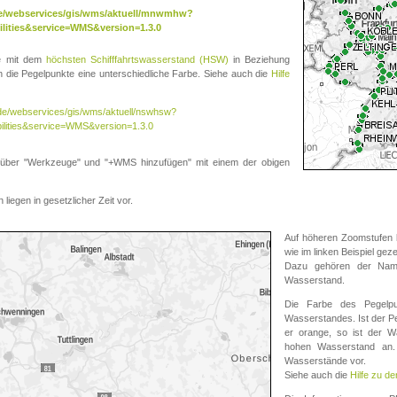
.de/webservices/gis/wms/aktuell/mnwmhw?
lities&service=WMS&version=1.3.0
te mit dem
höchsten Schifffahrtswasserstand (HSW)
in Beziehung
die Pegelpunkte eine unterschiedliche Farbe. Siehe auch die
Hilfe
v.de/webservices/gis/wms/aktuell/nswhsw?
ilities&service=WMS&version=1.3.0
r "Werkzeuge" und "+WMS hinzufügen" mit einem der obigen
liegen in gesetzlicher Zeit vor.
Auf höheren Zoomstufen k
wie im linken Beispiel gez
Dazu gehören der Name
Wasserstand.
Die Farbe des Pegelpu
Wasserstandes. Ist der Peg
er orange, so ist der Wa
hohen Wasserstand an. 
Wasserstände vor.
Siehe auch die
Hilfe zu d