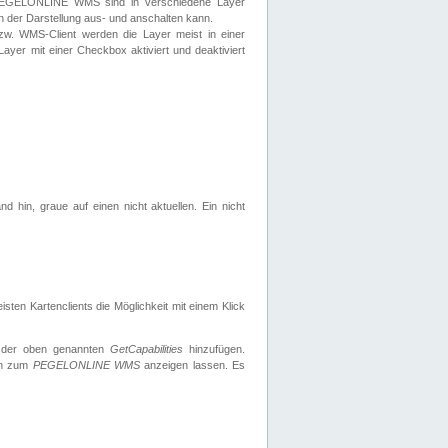
 PEGELONLINE WMS sind in verschiedene Layer
s in der Darstellung aus- und anschalten kann.
zw. WMS-Client werden die Layer meist in einer
 Layer mit einer Checkbox aktiviert und deaktiviert
d hin, graue auf einen nicht aktuellen. Ein nicht
ten Kartenclients die Möglichkeit mit einem Klick
 der oben genannten
GetCapabilities
hinzufügen.
nen zum
PEGELONLINE WMS
anzeigen lassen. Es