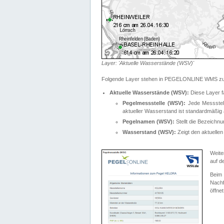
Layer: 'Aktuelle Wasserstände (WSV)'
Folgende Layer stehen in PEGELONLINE WMS zur
Aktuelle Wasserstände (WSV):
Diese Layer f
Pegelmessstelle (WSV):
Jede Messstelle
aktueller Wasserstand ist standardmäßig ä
Pegelnamen (WSV):
Stellt die Bezeich
Wasserstand (WSV):
Zeigt den aktuellen
Weite
auf d
Bei
Nachf
öffnet