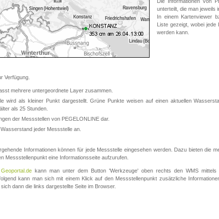
Die Informationen von
unterteilt, die man jeweil
In einem Kartenviewer b
Liste gezeigt, wobei jede
werden kann.
 Verfügung.
asst mehrere untergeordnete Layer zusammen.
 wird als kleiner Punkt dargestellt. Grüne Punkte weisen auf einen aktuellen Wasserstan
lter als 25 Stunden.
nungen der Messstellen von PEGELONLINE dar.
 Wasserstand jeder Messstelle an.
rgehende Informationen können für jede Messstelle eingesehen werden. Dazu bieten die meis
en Messstellenpunkt eine Informationsseite aufzurufen.
m
Geoportal.de
kann man unter dem Button 'Werkzeuge' oben rechts den WMS mittels
olgend kann man sich mit einem Klick auf den Messstellenpunkt zusätzliche Informatio
 sich dann die links dargestellte Seite im Browser.