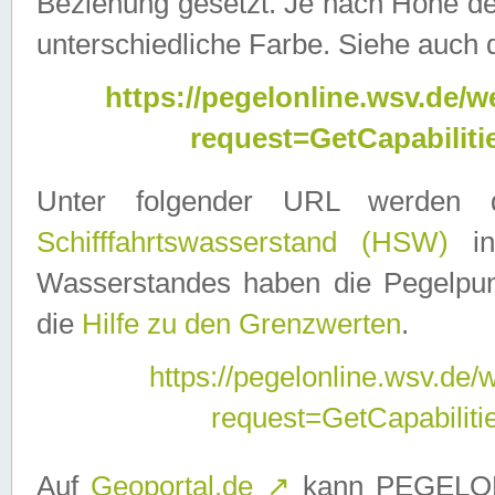
Beziehung gesetzt. Je nach Höhe d
unterschiedliche Farbe. Siehe auch 
https://pegelonline.wsv.de
request=GetCapabilit
Unter folgender URL werden
Schifffahrtswasserstand (HSW)
in
Wasserstandes haben die Pegelpunk
die
Hilfe zu den Grenzwerten
.
https://pegelonline.wsv.de
request=GetCapabilit
Auf
Geoportal.de
↗
kann PEGELON