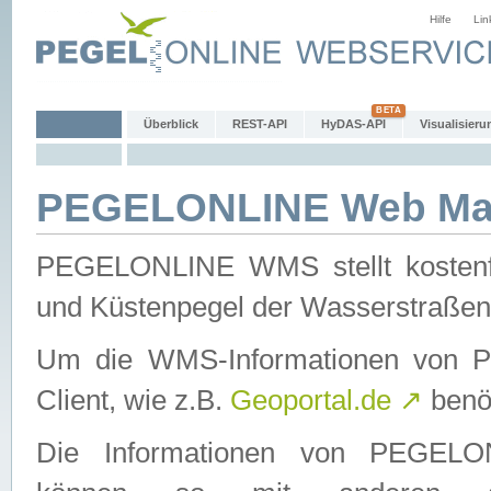
Hilfe
Lin
Überblick
REST-API
HyDAS-API
Visualisieru
PEGELONLINE Web Map
PEGELONLINE WMS stellt kostenfr
und Küstenpegel der Wasserstraßen
Um die WMS-Informationen von 
Client, wie z.B.
Geoportal.de
↗
benöt
Die Informationen von PEGE