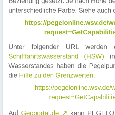
Beziehung gesetzt. Je nach Höhe d
unterschiedliche Farbe. Siehe auch 
https://pegelonline.wsv.de
request=GetCapabilit
Unter folgender URL werden
Schifffahrtswasserstand (HSW)
in
Wasserstandes haben die Pegelpunk
die
Hilfe zu den Grenzwerten
.
https://pegelonline.wsv.de
request=GetCapabilit
Auf
Geoportal.de
↗
kann PEGELON