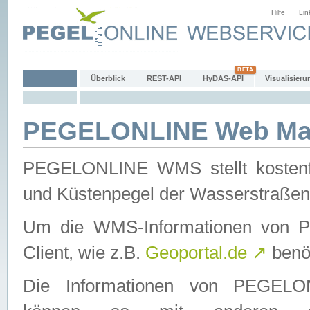
Hilfe
Lin
Überblick
REST-API
HyDAS-API
Visualisieru
PEGELONLINE Web Map
PEGELONLINE WMS stellt kostenfr
und Küstenpegel der Wasserstraßen
Um die WMS-Informationen von 
Client, wie z.B.
Geoportal.de
↗
benöt
Die Informationen von PEGE