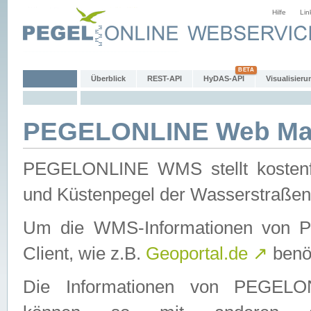
Hilfe
Lin
Überblick
REST-API
HyDAS-API
Visualisieru
PEGELONLINE Web Map
PEGELONLINE WMS stellt kostenfr
und Küstenpegel der Wasserstraßen
Um die WMS-Informationen von 
Client, wie z.B.
Geoportal.de
↗
benöt
Die Informationen von PEGE