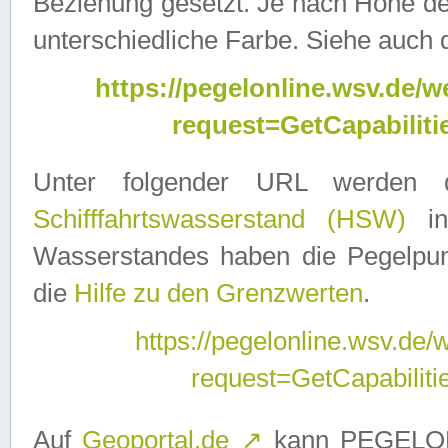
Beziehung gesetzt. Je nach Höhe d
unterschiedliche Farbe. Siehe auch 
https://pegelonline.wsv.de
request=GetCapabilit
Unter folgender URL werden
Schifffahrtswasserstand (HSW)
in
Wasserstandes haben die Pegelpunk
die
Hilfe zu den Grenzwerten
.
https://pegelonline.wsv.de
request=GetCapabilit
Auf
Geoportal.de
↗
kann PEGELON