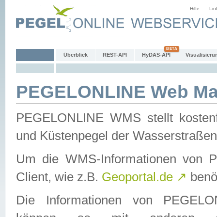
Hilfe
Lin
Überblick
REST-API
HyDAS-API
Visualisieru
PEGELONLINE Web Map
PEGELONLINE WMS stellt kostenfr
und Küstenpegel der Wasserstraßen
Um die WMS-Informationen von 
Client, wie z.B.
Geoportal.de
↗
benöt
Die Informationen von PEGE