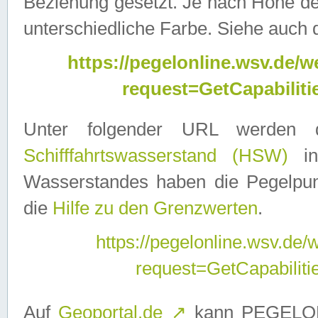
Beziehung gesetzt. Je nach Höhe d
unterschiedliche Farbe. Siehe auch 
https://pegelonline.wsv.de
request=GetCapabilit
Unter folgender URL werden
Schifffahrtswasserstand (HSW)
in
Wasserstandes haben die Pegelpunk
die
Hilfe zu den Grenzwerten
.
https://pegelonline.wsv.de
request=GetCapabilit
Auf
Geoportal.de
↗
kann PEGELON