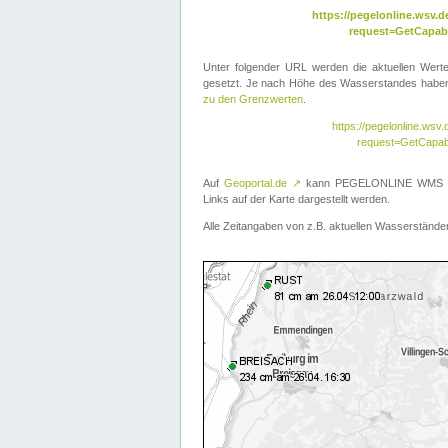
https://pegelonline.wsv
request=GetCapabi
Unter folgender URL werden die aktuellen Wer
gesetzt. Je nach Höhe des Wasserstandes haben 
zu den Grenzwerten
.
https://pegelonline.ws
request=GetCapab
Auf
Geoportal.de
↗
kann PEGELONLINE WMS übe
Links auf der Karte dargestellt werden.
Alle Zeitangaben von z.B. aktuellen Wasserständen 