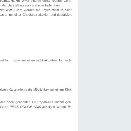
 PEGELONLINE WMS sind in verschiedene Layer
s in der Darstellung aus- und anschalten kann.
zw. WMS-Client werden die Layer meist in einer
 Layer mit einer Checkbox aktiviert und deaktiviert
d hin, graue auf einen nicht aktuellen. Ein nicht
ten Kartenclients die Möglichkeit mit einem Klick
 der oben genannten
GetCapabilities
hinzufügen.
nen zum
PEGELONLINE WMS
anzeigen lassen. Es