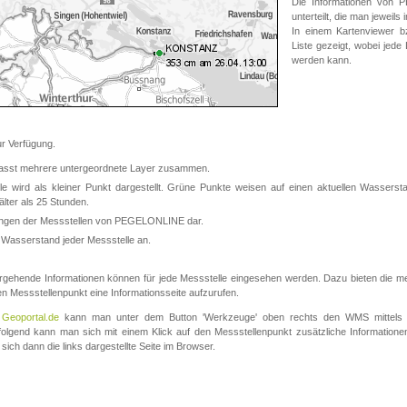
Die Informationen von
unterteilt, die man jeweil
In einem Kartenviewer b
Liste gezeigt, wobei jede
werden kann.
 Verfügung.
asst mehrere untergeordnete Layer zusammen.
 wird als kleiner Punkt dargestellt. Grüne Punkte weisen auf einen aktuellen Wasserstan
lter als 25 Stunden.
nungen der Messstellen von PEGELONLINE dar.
 Wasserstand jeder Messstelle an.
rgehende Informationen können für jede Messstelle eingesehen werden. Dazu bieten die meis
en Messstellenpunkt eine Informationsseite aufzurufen.
m
Geoportal.de
kann man unter dem Button 'Werkzeuge' oben rechts den WMS mittels
olgend kann man sich mit einem Klick auf den Messstellenpunkt zusätzliche Informatio
 sich dann die links dargestellte Seite im Browser.