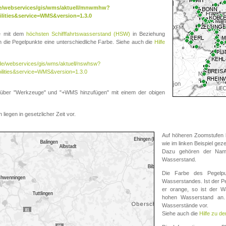
.de/webservices/gis/wms/aktuell/mnwmhw?
lities&service=WMS&version=1.3.0
te mit dem
höchsten Schifffahrtswasserstand (HSW)
in Beziehung
die Pegelpunkte eine unterschiedliche Farbe. Siehe auch die
Hilfe
v.de/webservices/gis/wms/aktuell/nswhsw?
ilities&service=WMS&version=1.3.0
r "Werkzeuge" und "+WMS hinzufügen" mit einem der obigen
liegen in gesetzlicher Zeit vor.
Auf höheren Zoomstufen k
wie im linken Beispiel gez
Dazu gehören der Name
Wasserstand.
Die Farbe des Pegelpu
Wasserstandes. Ist der Peg
er orange, so ist der Wa
hohen Wasserstand an. 
Wasserstände vor.
Siehe auch die
Hilfe zu d