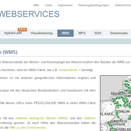
Hilfe
Links
Impressum
Nutzungsbedingungen
Datenschut
HyDAS-API
Visualisierung
WMS
WFS
SOS
Downloads
e (WMS)
e Wasserstände der Binnen- und Küstenpegel der Wasserstraßen des Bundes als WMS zur 
eziehen, wird ein WMS-Client, wie z.B.
Geoportal.de
↗
benötigt.
en so mit anderen geografischen Informationen ergänzt und
eleuropas mit den deutschen Bundesländern und Gewässern mit dem
. Mit diesen URLs kann PEGELONLINE WMS in einen WMS-Client
te mit den
mittleren niedrigsten Werten (MNW)
und den
mittleren
eziehung gesetzt. Je nach Höhe des Wasserstandes haben die
uch die
Hilfe zu den Grenzwerten
.