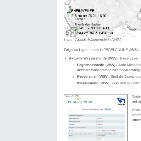
Layer: 'Aktuelle Wasserstände (WSV)'
Folgende Layer stehen in PEGELONLINE WMS zur
Aktuelle Wasserstände (WSV):
Diese Layer f
Pegelmessstelle (WSV):
Jede Messstelle
aktueller Wasserstand ist standardmäßig ä
Pegelnamen (WSV):
Stellt die Bezeich
Wasserstand (WSV):
Zeigt den aktuellen
Weite
auf d
Bei
Nachf
öffnet