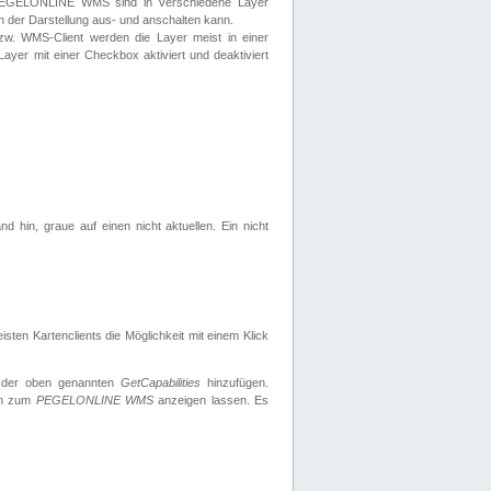
 PEGELONLINE WMS sind in verschiedene Layer
s in der Darstellung aus- und anschalten kann.
zw. WMS-Client werden die Layer meist in einer
 Layer mit einer Checkbox aktiviert und deaktiviert
d hin, graue auf einen nicht aktuellen. Ein nicht
ten Kartenclients die Möglichkeit mit einem Klick
 der oben genannten
GetCapabilities
hinzufügen.
nen zum
PEGELONLINE WMS
anzeigen lassen. Es