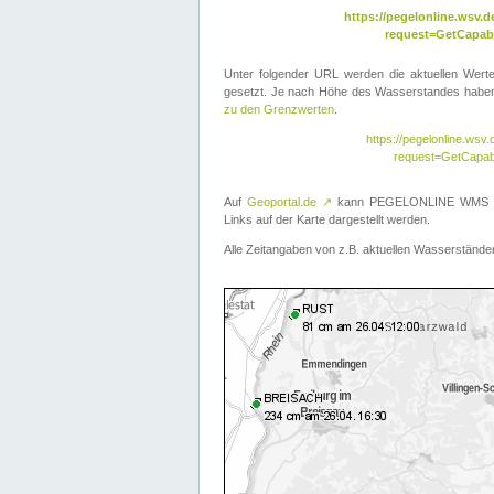
https://pegelonline.wsv
request=GetCapabi
Unter folgender URL werden die aktuellen Wer
gesetzt. Je nach Höhe des Wasserstandes haben 
zu den Grenzwerten
.
https://pegelonline.ws
request=GetCapab
Auf
Geoportal.de
↗
kann PEGELONLINE WMS übe
Links auf der Karte dargestellt werden.
Alle Zeitangaben von z.B. aktuellen Wasserständen 