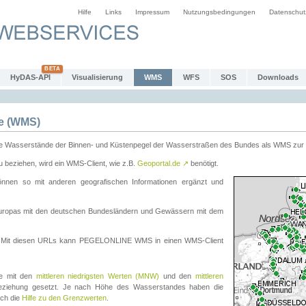
Hilfe
Links
Impressum
Nutzungsbedingungen
Datenschut
HyDAS-API
Visualisierung
WMS
WFS
SOS
Downloads
e (WMS)
e Wasserstände der Binnen- und Küstenpegel der Wasserstraßen des Bundes als WMS zur 
eziehen, wird ein WMS-Client, wie z.B.
Geoportal.de
↗
benötigt.
en so mit anderen geografischen Informationen ergänzt und
eleuropas mit den deutschen Bundesländern und Gewässern mit dem
. Mit diesen URLs kann PEGELONLINE WMS in einen WMS-Client
te mit den
mittleren niedrigsten Werten (MNW)
und den
mittleren
eziehung gesetzt. Je nach Höhe des Wasserstandes haben die
uch die
Hilfe zu den Grenzwerten
.