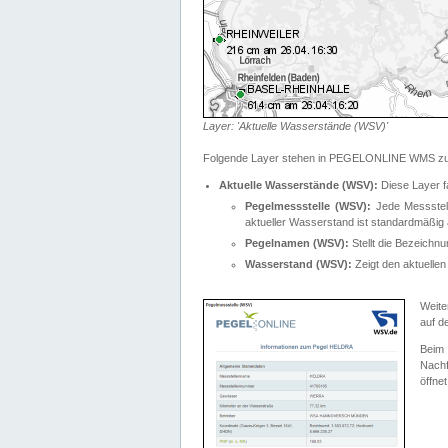
Layer: 'Aktuelle Wasserstände (WSV)'
Folgende Layer stehen in PEGELONLINE WMS zur
Aktuelle Wasserstände (WSV):
Diese Layer f
Pegelmessstelle (WSV):
Jede Messstelle
aktueller Wasserstand ist standardmäßig ä
Pegelnamen (WSV):
Stellt die Bezeich
Wasserstand (WSV):
Zeigt den aktuellen
Weite
auf d
Bei
Nachf
öffnet