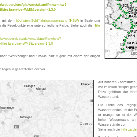
.de/webservices/gis/wms/aktuell/mnwmhw?
lities&service=WMS&version=1.3.0
te mit dem
höchsten Schifffahrtswasserstand (HSW)
in Beziehung
die Pegelpunkte eine unterschiedliche Farbe. Siehe auch die
Hilfe
v.de/webservices/gis/wms/aktuell/nswhsw?
ilities&service=WMS&version=1.3.0
r "Werkzeuge" und "+WMS hinzufügen" mit einem der obigen
liegen in gesetzlicher Zeit vor.
Auf höheren Zoomstufen k
wie im linken Beispiel gez
Dazu gehören der Name
Wasserstand.
Die Farbe des Pegelpu
Wasserstandes. Ist der Peg
er orange, so ist der Wa
hohen Wasserstand an. 
Wasserstände vor.
Siehe auch die
Hilfe zu d