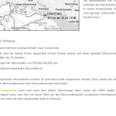
Die Informationen von
unterteilt, die man jeweil
In einem Kartenviewer b
Liste gezeigt, wobei jede
werden kann.
 Verfügung.
asst mehrere untergeordnete Layer zusammen.
 wird als kleiner Punkt dargestellt. Grüne Punkte weisen auf einen aktuellen Wasserstan
lter als 25 Stunden.
nungen der Messstellen von PEGELONLINE dar.
 Wasserstand jeder Messstelle an.
rgehende Informationen können für jede Messstelle eingesehen werden. Dazu bieten die meis
en Messstellenpunkt eine Informationsseite aufzurufen.
m
Geoportal.de
kann man unter dem Button 'Werkzeuge' oben rechts den WMS mittels
olgend kann man sich mit einem Klick auf den Messstellenpunkt zusätzliche Informatio
 sich dann die links dargestellte Seite im Browser.