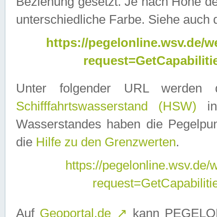
Beziehung gesetzt. Je nach Höhe d
unterschiedliche Farbe. Siehe auch 
https://pegelonline.wsv.de
request=GetCapabilit
Unter folgender URL werden
Schifffahrtswasserstand (HSW)
in
Wasserstandes haben die Pegelpunk
die
Hilfe zu den Grenzwerten
.
https://pegelonline.wsv.de
request=GetCapabilit
Auf
Geoportal.de
↗
kann PEGELON