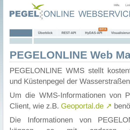
Hilfe
Lin
Überblick
REST-API
HyDAS-API
Visualisieru
PEGELONLINE Web Map
PEGELONLINE WMS stellt kostenfr
und Küstenpegel der Wasserstraßen
Um die WMS-Informationen von 
Client, wie z.B.
Geoportal.de
↗
benöt
Die Informationen von PEGE