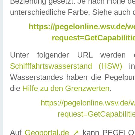
Beziehung gesetzt. Je nach Höhe d
unterschiedliche Farbe. Siehe auch 
https://pegelonline.wsv.de
request=GetCapabilit
Unter folgender URL werden
Schifffahrtswasserstand (HSW)
in
Wasserstandes haben die Pegelpunk
die
Hilfe zu den Grenzwerten
.
https://pegelonline.wsv.de
request=GetCapabilit
Auf
Geoportal.de
↗
kann PEGELON