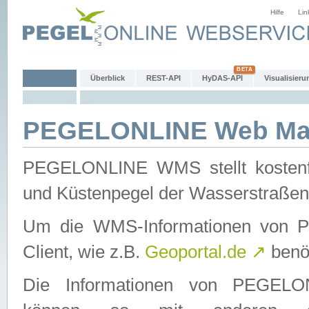
Hilfe
Lin
Überblick
REST-API
HyDAS-API
Visualisieru
PEGELONLINE Web Map
PEGELONLINE WMS stellt kostenfr
und Küstenpegel der Wasserstraßen
Um die WMS-Informationen von 
Client, wie z.B.
Geoportal.de
↗
benöt
Die Informationen von PEGE