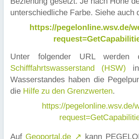
Beziehung gesetzt. Je nach Höhe d
unterschiedliche Farbe. Siehe auch 
https://pegelonline.wsv.de
request=GetCapabilit
Unter folgender URL werden
Schifffahrtswasserstand (HSW)
in
Wasserstandes haben die Pegelpunk
die
Hilfe zu den Grenzwerten
.
https://pegelonline.wsv.de
request=GetCapabilit
Auf
Geoportal.de
↗
kann PEGELON