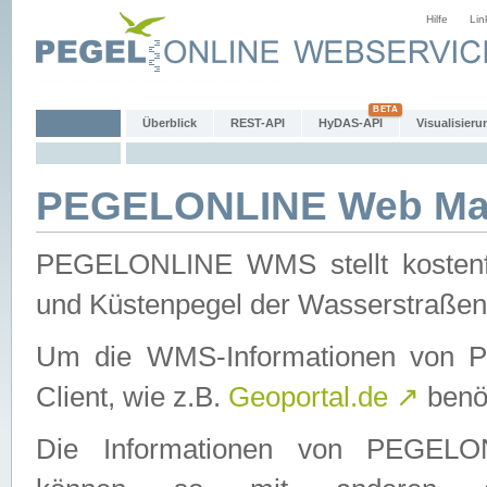
Hilfe
Lin
Überblick
REST-API
HyDAS-API
Visualisieru
PEGELONLINE Web Map
PEGELONLINE WMS stellt kostenfr
und Küstenpegel der Wasserstraßen
Um die WMS-Informationen von 
Client, wie z.B.
Geoportal.de
↗
benöt
Die Informationen von PEGE