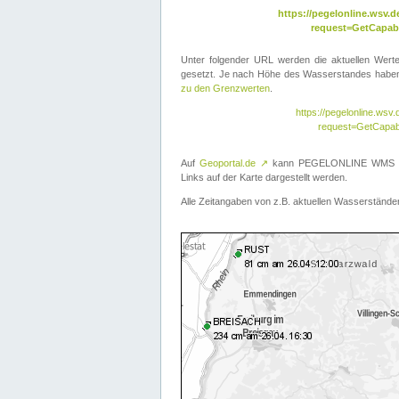
https://pegelonline.wsv
request=GetCapabi
Unter folgender URL werden die aktuellen Wer
gesetzt. Je nach Höhe des Wasserstandes haben 
zu den Grenzwerten
.
https://pegelonline.ws
request=GetCapab
Auf
Geoportal.de
↗
kann PEGELONLINE WMS übe
Links auf der Karte dargestellt werden.
Alle Zeitangaben von z.B. aktuellen Wasserständen 