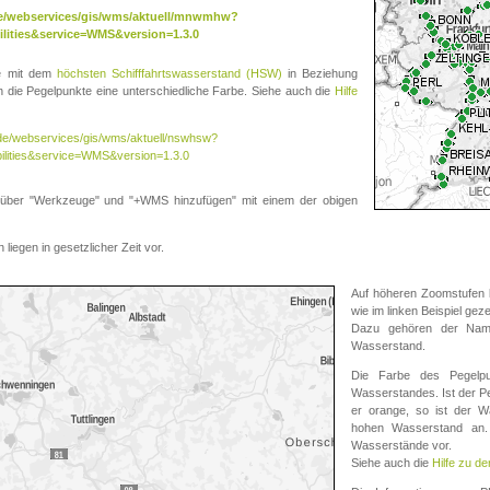
.de/webservices/gis/wms/aktuell/mnwmhw?
lities&service=WMS&version=1.3.0
te mit dem
höchsten Schifffahrtswasserstand (HSW)
in Beziehung
die Pegelpunkte eine unterschiedliche Farbe. Siehe auch die
Hilfe
v.de/webservices/gis/wms/aktuell/nswhsw?
ilities&service=WMS&version=1.3.0
r "Werkzeuge" und "+WMS hinzufügen" mit einem der obigen
liegen in gesetzlicher Zeit vor.
Auf höheren Zoomstufen k
wie im linken Beispiel gez
Dazu gehören der Name
Wasserstand.
Die Farbe des Pegelpu
Wasserstandes. Ist der Peg
er orange, so ist der Wa
hohen Wasserstand an. 
Wasserstände vor.
Siehe auch die
Hilfe zu d