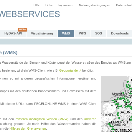
Hilfe
Links
Impressum
Nutzungsbedingungen
Datenschut
HyDAS-API
Visualisierung
WMS
WFS
SOS
Downloads
e (WMS)
e Wasserstände der Binnen- und Küstenpegel der Wasserstraßen des Bundes als WMS zur 
eziehen, wird ein WMS-Client, wie z.B.
Geoportal.de
↗
benötigt.
en so mit anderen geografischen Informationen ergänzt und
eleuropas mit den deutschen Bundesländern und Gewässern mit dem
. Mit diesen URLs kann PEGELONLINE WMS in einen WMS-Client
te mit den
mittleren niedrigsten Werten (MNW)
und den
mittleren
eziehung gesetzt. Je nach Höhe des Wasserstandes haben die
uch die
Hilfe zu den Grenzwerten
.