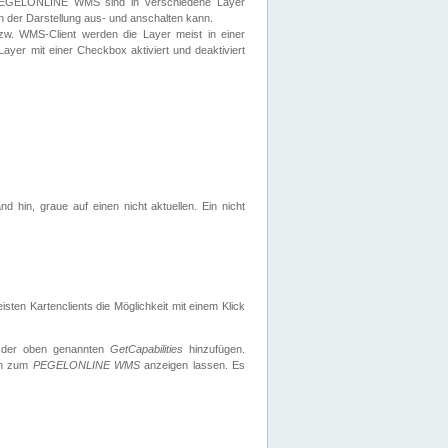
 PEGELONLINE WMS sind in verschiedene Layer
s in der Darstellung aus- und anschalten kann.
zw. WMS-Client werden die Layer meist in einer
 Layer mit einer Checkbox aktiviert und deaktiviert
d hin, graue auf einen nicht aktuellen. Ein nicht
ten Kartenclients die Möglichkeit mit einem Klick
 der oben genannten
GetCapabilities
hinzufügen.
nen zum
PEGELONLINE WMS
anzeigen lassen. Es