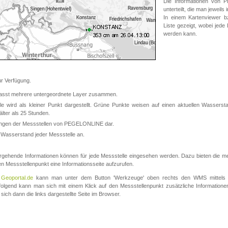
Die Informationen von
unterteilt, die man jeweil
In einem Kartenviewer b
Liste gezeigt, wobei jede
werden kann.
 Verfügung.
asst mehrere untergeordnete Layer zusammen.
 wird als kleiner Punkt dargestellt. Grüne Punkte weisen auf einen aktuellen Wasserstan
lter als 25 Stunden.
nungen der Messstellen von PEGELONLINE dar.
 Wasserstand jeder Messstelle an.
rgehende Informationen können für jede Messstelle eingesehen werden. Dazu bieten die meis
en Messstellenpunkt eine Informationsseite aufzurufen.
m
Geoportal.de
kann man unter dem Button 'Werkzeuge' oben rechts den WMS mittels
olgend kann man sich mit einem Klick auf den Messstellenpunkt zusätzliche Informatio
 sich dann die links dargestellte Seite im Browser.