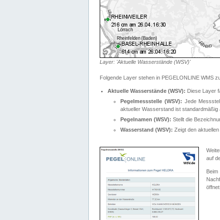
Layer: 'Aktuelle Wasserstände (WSV)'
Folgende Layer stehen in PEGELONLINE WMS zur
Aktuelle Wasserstände (WSV):
Diese Layer f
Pegelmessstelle (WSV):
Jede Messstelle
aktueller Wasserstand ist standardmäßig ä
Pegelnamen (WSV):
Stellt die Bezeich
Wasserstand (WSV):
Zeigt den aktuellen
Weite
auf d
Bei
Nachf
öffnet