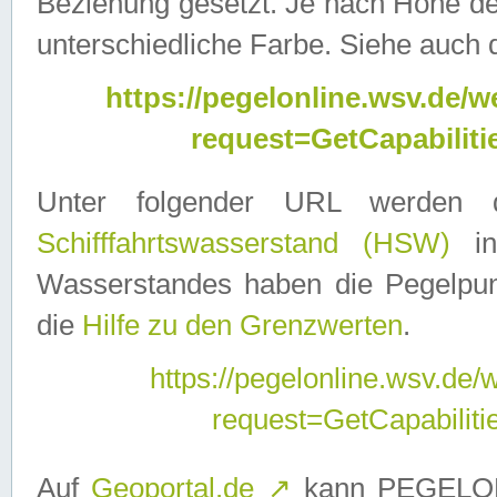
Beziehung gesetzt. Je nach Höhe d
unterschiedliche Farbe. Siehe auch 
https://pegelonline.wsv.de
request=GetCapabilit
Unter folgender URL werden
Schifffahrtswasserstand (HSW)
in
Wasserstandes haben die Pegelpunk
die
Hilfe zu den Grenzwerten
.
https://pegelonline.wsv.de
request=GetCapabilit
Auf
Geoportal.de
↗
kann PEGELON