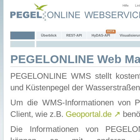
Hilfe
Lin
Überblick
REST-API
HyDAS-API
Visualisieru
PEGELONLINE Web Map
PEGELONLINE WMS stellt kostenfr
und Küstenpegel der Wasserstraßen
Um die WMS-Informationen von 
Client, wie z.B.
Geoportal.de
↗
benöt
Die Informationen von PEGE