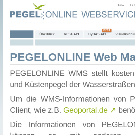
Hilfe
Lin
Überblick
REST-API
HyDAS-API
Visualisieru
PEGELONLINE Web Map
PEGELONLINE WMS stellt kostenfr
und Küstenpegel der Wasserstraßen
Um die WMS-Informationen von 
Client, wie z.B.
Geoportal.de
↗
benöt
Die Informationen von PEGE