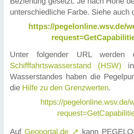
Beziehung gesetzt. Je nach Höhe d
unterschiedliche Farbe. Siehe auch 
https://pegelonline.wsv.de
request=GetCapabilit
Unter folgender URL werden
Schifffahrtswasserstand (HSW)
in
Wasserstandes haben die Pegelpunk
die
Hilfe zu den Grenzwerten
.
https://pegelonline.wsv.de
request=GetCapabilit
Auf
Geoportal.de
↗
kann PEGELON