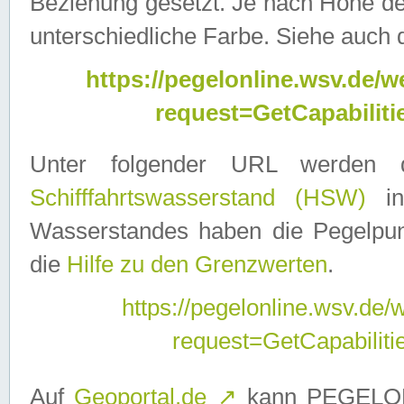
Beziehung gesetzt. Je nach Höhe d
unterschiedliche Farbe. Siehe auch 
https://pegelonline.wsv.de
request=GetCapabilit
Unter folgender URL werden
Schifffahrtswasserstand (HSW)
in
Wasserstandes haben die Pegelpunk
die
Hilfe zu den Grenzwerten
.
https://pegelonline.wsv.de
request=GetCapabilit
Auf
Geoportal.de
↗
kann PEGELON