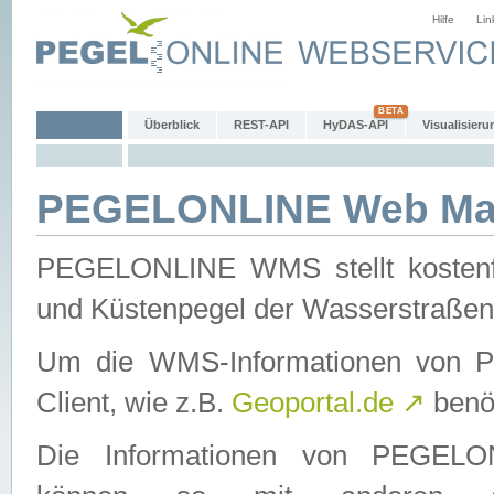
Hilfe
Lin
Überblick
REST-API
HyDAS-API
Visualisieru
PEGELONLINE Web Map
PEGELONLINE WMS stellt kostenfr
und Küstenpegel der Wasserstraßen
Um die WMS-Informationen von 
Client, wie z.B.
Geoportal.de
↗
benöt
Die Informationen von PEGE