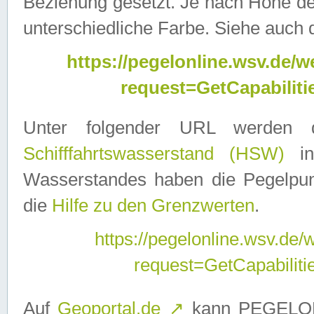
Beziehung gesetzt. Je nach Höhe d
unterschiedliche Farbe. Siehe auch 
https://pegelonline.wsv.de
request=GetCapabilit
Unter folgender URL werden
Schifffahrtswasserstand (HSW)
in
Wasserstandes haben die Pegelpunk
die
Hilfe zu den Grenzwerten
.
https://pegelonline.wsv.de
request=GetCapabilit
Auf
Geoportal.de
↗
kann PEGELON