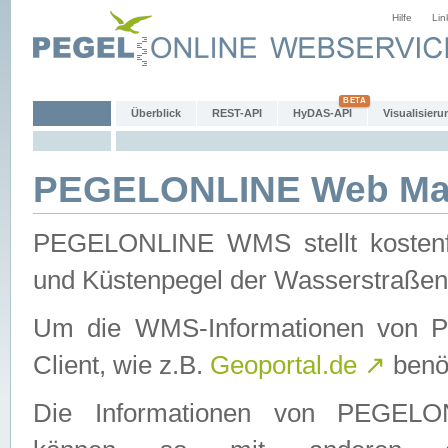
Hilfe
Lin
Überblick
REST-API
HyDAS-API
Visualisieru
PEGELONLINE Web Map
PEGELONLINE WMS stellt kostenfr
und Küstenpegel der Wasserstraßen
Um die WMS-Informationen von 
Client, wie z.B.
Geoportal.de
↗
benöt
Die Informationen von PEGE