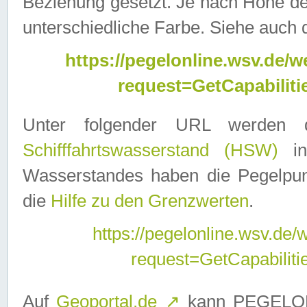
Beziehung gesetzt. Je nach Höhe d
unterschiedliche Farbe. Siehe auch 
https://pegelonline.wsv.de
request=GetCapabilit
Unter folgender URL werden
Schifffahrtswasserstand (HSW)
in
Wasserstandes haben die Pegelpunk
die
Hilfe zu den Grenzwerten
.
https://pegelonline.wsv.de
request=GetCapabilit
Auf
Geoportal.de
↗
kann PEGELON