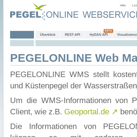
Hilfe
Lin
Überblick
REST-API
HyDAS-API
Visualisieru
PEGELONLINE Web Map
PEGELONLINE WMS stellt kostenfr
und Küstenpegel der Wasserstraßen
Um die WMS-Informationen von 
Client, wie z.B.
Geoportal.de
↗
benöt
Die Informationen von PEGE