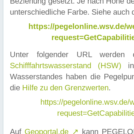
Beziehung gesetzt. Je nach Höhe d
unterschiedliche Farbe. Siehe auch 
https://pegelonline.wsv.de
request=GetCapabilit
Unter folgender URL werden
Schifffahrtswasserstand (HSW)
in
Wasserstandes haben die Pegelpunk
die
Hilfe zu den Grenzwerten
.
https://pegelonline.wsv.de
request=GetCapabilit
Auf
Geoportal.de
↗
kann PEGELON