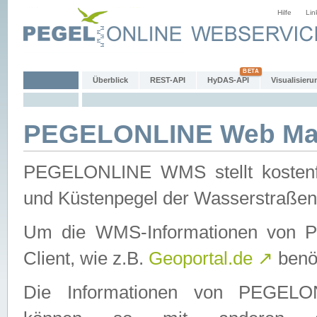
Hilfe
Lin
Überblick
REST-API
HyDAS-API
Visualisieru
PEGELONLINE Web Map
PEGELONLINE WMS stellt kostenfr
und Küstenpegel der Wasserstraßen
Um die WMS-Informationen von 
Client, wie z.B.
Geoportal.de
↗
benöt
Die Informationen von PEGE