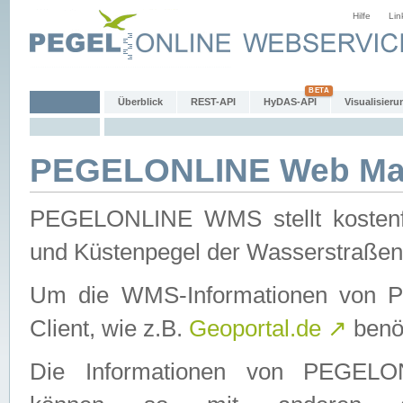
Hilfe
Lin
Überblick
REST-API
HyDAS-API
Visualisieru
PEGELONLINE Web Map
PEGELONLINE WMS stellt kostenfr
und Küstenpegel der Wasserstraßen
Um die WMS-Informationen von 
Client, wie z.B.
Geoportal.de
↗
benöt
Die Informationen von PEGE