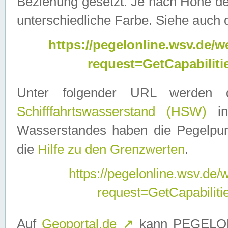
Beziehung gesetzt. Je nach Höhe d
unterschiedliche Farbe. Siehe auch 
https://pegelonline.wsv.de
request=GetCapabilit
Unter folgender URL werden
Schifffahrtswasserstand (HSW)
in
Wasserstandes haben die Pegelpunk
die
Hilfe zu den Grenzwerten
.
https://pegelonline.wsv.de
request=GetCapabilit
Auf
Geoportal.de
↗
kann PEGELON