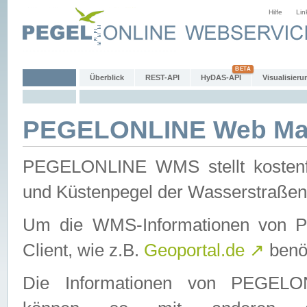
Hilfe
Lin
Überblick
REST-API
HyDAS-API
Visualisieru
PEGELONLINE Web Map
PEGELONLINE WMS stellt kostenfr
und Küstenpegel der Wasserstraßen
Um die WMS-Informationen von 
Client, wie z.B.
Geoportal.de
↗
benöt
Die Informationen von PEGE