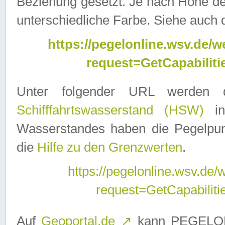
Beziehung gesetzt. Je nach Höhe d
unterschiedliche Farbe. Siehe auch 
https://pegelonline.wsv.de
request=GetCapabilit
Unter folgender URL werden
Schifffahrtswasserstand (HSW)
in
Wasserstandes haben die Pegelpunk
die
Hilfe zu den Grenzwerten
.
https://pegelonline.wsv.de
request=GetCapabilit
Auf
Geoportal.de
↗
kann PEGELON