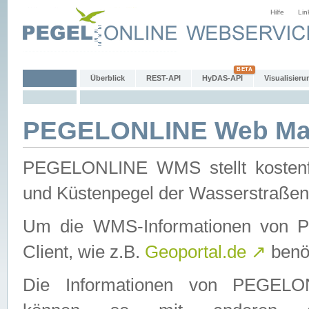
Hilfe
Lin
Überblick
REST-API
HyDAS-API
Visualisieru
PEGELONLINE Web Map
PEGELONLINE WMS stellt kostenfr
und Küstenpegel der Wasserstraßen
Um die WMS-Informationen von 
Client, wie z.B.
Geoportal.de
↗
benöt
Die Informationen von PEGE