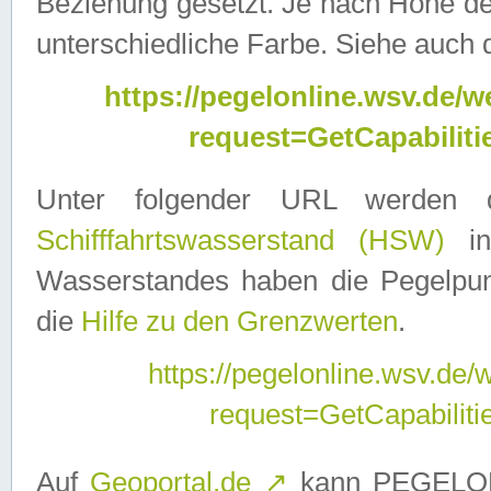
Beziehung gesetzt. Je nach Höhe d
unterschiedliche Farbe. Siehe auch 
https://pegelonline.wsv.de
request=GetCapabilit
Unter folgender URL werden
Schifffahrtswasserstand (HSW)
in
Wasserstandes haben die Pegelpunk
die
Hilfe zu den Grenzwerten
.
https://pegelonline.wsv.de
request=GetCapabilit
Auf
Geoportal.de
↗
kann PEGELON