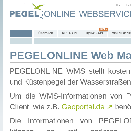
Hilfe
Lin
Überblick
REST-API
HyDAS-API
Visualisieru
PEGELONLINE Web Map
PEGELONLINE WMS stellt kostenfr
und Küstenpegel der Wasserstraßen
Um die WMS-Informationen von 
Client, wie z.B.
Geoportal.de
↗
benöt
Die Informationen von PEGE