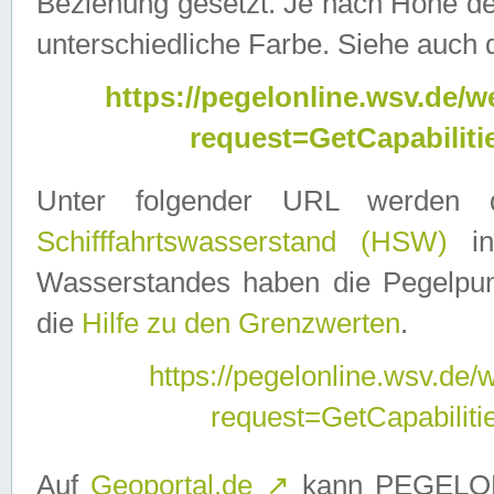
Beziehung gesetzt. Je nach Höhe d
unterschiedliche Farbe. Siehe auch 
https://pegelonline.wsv.de
request=GetCapabilit
Unter folgender URL werden
Schifffahrtswasserstand (HSW)
in
Wasserstandes haben die Pegelpunk
die
Hilfe zu den Grenzwerten
.
https://pegelonline.wsv.de
request=GetCapabilit
Auf
Geoportal.de
↗
kann PEGELON