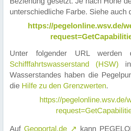
Beziehung gesetzt. Je nach Höhe d
unterschiedliche Farbe. Siehe auch 
https://pegelonline.wsv.de
request=GetCapabilit
Unter folgender URL werden
Schifffahrtswasserstand (HSW)
in
Wasserstandes haben die Pegelpunk
die
Hilfe zu den Grenzwerten
.
https://pegelonline.wsv.de
request=GetCapabilit
Auf
Geoportal.de
↗
kann PEGELON