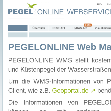
Hilfe
Lin
Überblick
REST-API
HyDAS-API
Visualisieru
PEGELONLINE Web Map
PEGELONLINE WMS stellt kostenfr
und Küstenpegel der Wasserstraßen
Um die WMS-Informationen von 
Client, wie z.B.
Geoportal.de
↗
benöt
Die Informationen von PEGE