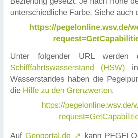
Beziehung gesetzt. Je nach Höhe d
unterschiedliche Farbe. Siehe auch 
https://pegelonline.wsv.de
request=GetCapabilit
Unter folgender URL werden
Schifffahrtswasserstand (HSW)
in
Wasserstandes haben die Pegelpunk
die
Hilfe zu den Grenzwerten
.
https://pegelonline.wsv.de
request=GetCapabilit
Auf
Geoportal.de
↗
kann PEGELON