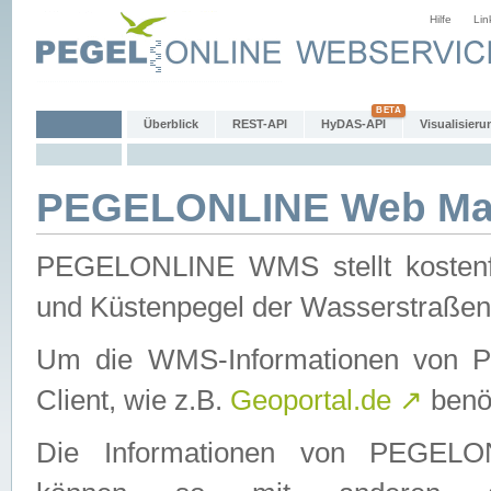
Hilfe
Lin
Überblick
REST-API
HyDAS-API
Visualisieru
PEGELONLINE Web Map
PEGELONLINE WMS stellt kostenfr
und Küstenpegel der Wasserstraßen
Um die WMS-Informationen von 
Client, wie z.B.
Geoportal.de
↗
benöt
Die Informationen von PEGE