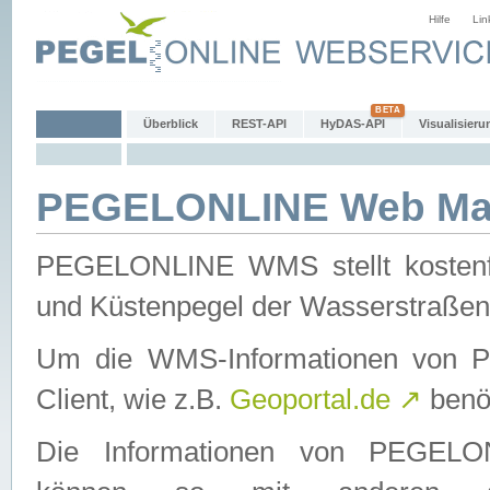
Hilfe
Lin
Überblick
REST-API
HyDAS-API
Visualisieru
PEGELONLINE Web Map
PEGELONLINE WMS stellt kostenfr
und Küstenpegel der Wasserstraßen
Um die WMS-Informationen von 
Client, wie z.B.
Geoportal.de
↗
benöt
Die Informationen von PEGE