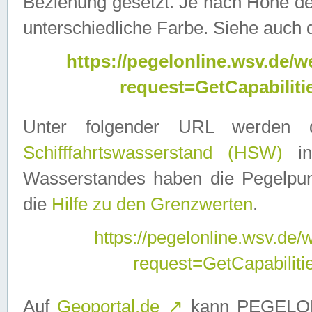
Beziehung gesetzt. Je nach Höhe d
unterschiedliche Farbe. Siehe auch 
https://pegelonline.wsv.de
request=GetCapabilit
Unter folgender URL werden
Schifffahrtswasserstand (HSW)
in
Wasserstandes haben die Pegelpunk
die
Hilfe zu den Grenzwerten
.
https://pegelonline.wsv.de
request=GetCapabilit
Auf
Geoportal.de
↗
kann PEGELON