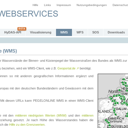
Hilfe
Links
Impressum
Nutzungsbedingungen
Datenschut
HyDAS-API
Visualisierung
WMS
WFS
SOS
Downloads
e (WMS)
e Wasserstände der Binnen- und Küstenpegel der Wasserstraßen des Bundes als WMS zur 
eziehen, wird ein WMS-Client, wie z.B.
Geoportal.de
↗
benötigt.
en so mit anderen geografischen Informationen ergänzt und
eleuropas mit den deutschen Bundesländern und Gewässern mit dem
. Mit diesen URLs kann PEGELONLINE WMS in einen WMS-Client
te mit den
mittleren niedrigsten Werten (MNW)
und den
mittleren
eziehung gesetzt. Je nach Höhe des Wasserstandes haben die
uch die
Hilfe zu den Grenzwerten
.