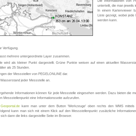
Die Informationen von
unterteilt, die man jeweil
In einem Kartenviewer b
Liste gezeigt, wobei jede
werden kann.
 Verfügung.
asst mehrere untergeordnete Layer zusammen.
 wird als kleiner Punkt dargestellt. Grüne Punkte weisen auf einen aktuellen Wasserstan
lter als 25 Stunden.
nungen der Messstellen von PEGELONLINE dar.
 Wasserstand jeder Messstelle an.
rgehende Informationen können für jede Messstelle eingesehen werden. Dazu bieten die meis
en Messstellenpunkt eine Informationsseite aufzurufen.
m
Geoportal.de
kann man unter dem Button 'Werkzeuge' oben rechts den WMS mittels
olgend kann man sich mit einem Klick auf den Messstellenpunkt zusätzliche Informatio
 sich dann die links dargestellte Seite im Browser.