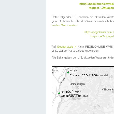
https://pegelonline.wsv
request=GetCapabi
Unter folgender URL werden die aktuellen Wer
gesetzt. Je nach Höhe des Wasserstandes haben 
zu den Grenzwerten
.
https://pegelonline.ws
request=GetCapab
Auf
Geoportal.de
↗
kann PEGELONLINE WMS übe
Links auf der Karte dargestellt werden.
Alle Zeitangaben von z.B. aktuellen Wasserständen 