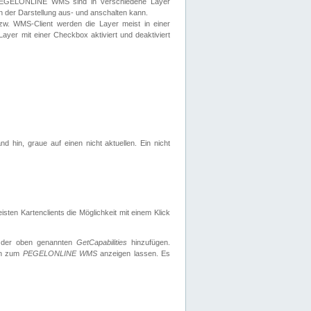
 PEGELONLINE WMS sind in verschiedene Layer
s in der Darstellung aus- und anschalten kann.
zw. WMS-Client werden die Layer meist in einer
 Layer mit einer Checkbox aktiviert und deaktiviert
d hin, graue auf einen nicht aktuellen. Ein nicht
ten Kartenclients die Möglichkeit mit einem Klick
 der oben genannten
GetCapabilities
hinzufügen.
nen zum
PEGELONLINE WMS
anzeigen lassen. Es