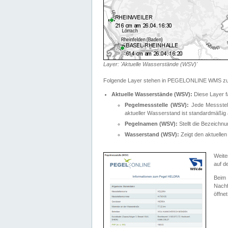
Layer: 'Aktuelle Wasserstände (WSV)'
Folgende Layer stehen in PEGELONLINE WMS zur
Aktuelle Wasserstände (WSV):
Diese Layer f
Pegelmessstelle (WSV):
Jede Messstelle
aktueller Wasserstand ist standardmäßig ä
Pegelnamen (WSV):
Stellt die Bezeich
Wasserstand (WSV):
Zeigt den aktuellen
Weite
auf d
Bei
Nachf
öffnet