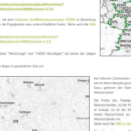
.de/webservices/gis/wms/aktuell/mnwmhw?
lities&service=WMS&version=1.3.0
te mit dem
höchsten Schifffahrtswasserstand (HSW)
in Beziehung
die Pegelpunkte eine unterschiedliche Farbe. Siehe auch die
Hilfe
v.de/webservices/gis/wms/aktuell/nswhsw?
ilities&service=WMS&version=1.3.0
r "Werkzeuge" und "+WMS hinzufügen" mit einem der obigen
liegen in gesetzlicher Zeit vor.
Auf höheren Zoomstufen k
wie im linken Beispiel gez
Dazu gehören der Name
Wasserstand.
Die Farbe des Pegelpu
Wasserstandes. Ist der Peg
er orange, so ist der Wa
hohen Wasserstand an. 
Wasserstände vor.
Siehe auch die
Hilfe zu d