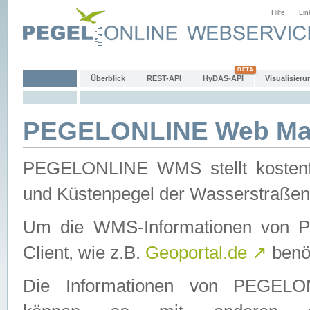
Hilfe
Lin
Überblick
REST-API
HyDAS-API
Visualisieru
PEGELONLINE Web Map
PEGELONLINE WMS stellt kostenfr
und Küstenpegel der Wasserstraßen
Um die WMS-Informationen von 
Client, wie z.B.
Geoportal.de
↗
benöt
Die Informationen von PEGE