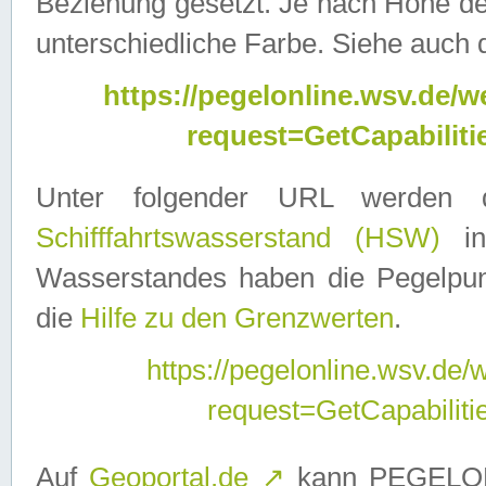
Beziehung gesetzt. Je nach Höhe d
unterschiedliche Farbe. Siehe auch 
https://pegelonline.wsv.de
request=GetCapabilit
Unter folgender URL werden
Schifffahrtswasserstand (HSW)
in
Wasserstandes haben die Pegelpunk
die
Hilfe zu den Grenzwerten
.
https://pegelonline.wsv.de
request=GetCapabilit
Auf
Geoportal.de
↗
kann PEGELON