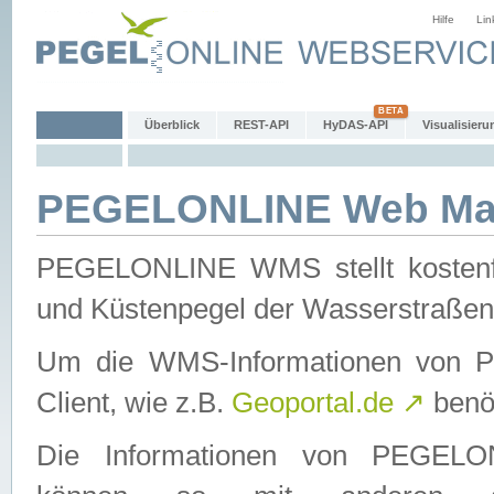
Hilfe
Lin
Überblick
REST-API
HyDAS-API
Visualisieru
PEGELONLINE Web Map
PEGELONLINE WMS stellt kostenfr
und Küstenpegel der Wasserstraßen
Um die WMS-Informationen von 
Client, wie z.B.
Geoportal.de
↗
benöt
Die Informationen von PEGE