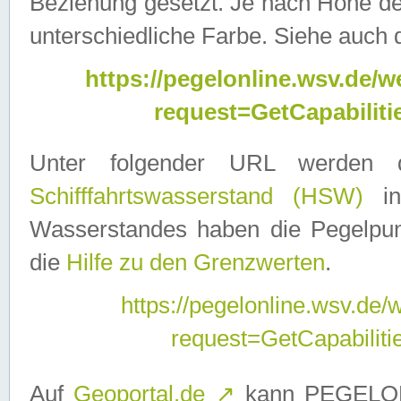
Beziehung gesetzt. Je nach Höhe d
unterschiedliche Farbe. Siehe auch 
https://pegelonline.wsv.de
request=GetCapabilit
Unter folgender URL werden
Schifffahrtswasserstand (HSW)
in
Wasserstandes haben die Pegelpunk
die
Hilfe zu den Grenzwerten
.
https://pegelonline.wsv.de
request=GetCapabilit
Auf
Geoportal.de
↗
kann PEGELON