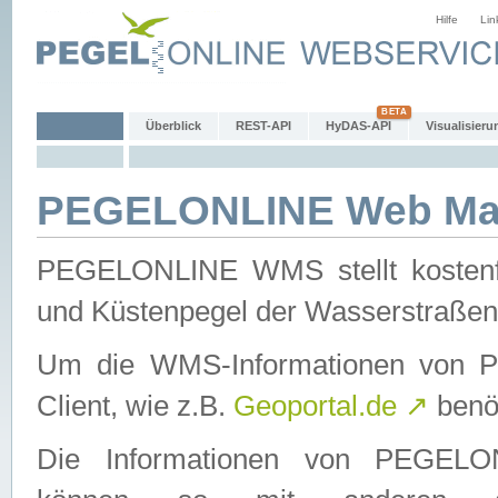
Hilfe
Lin
Überblick
REST-API
HyDAS-API
Visualisieru
PEGELONLINE Web Map
PEGELONLINE WMS stellt kostenfr
und Küstenpegel der Wasserstraßen
Um die WMS-Informationen von 
Client, wie z.B.
Geoportal.de
↗
benöt
Die Informationen von PEGE