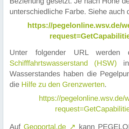
Beziehung gesetzt. Je nach Höhe d
unterschiedliche Farbe. Siehe auch 
https://pegelonline.wsv.de
request=GetCapabilit
Unter folgender URL werden
Schifffahrtswasserstand (HSW)
in
Wasserstandes haben die Pegelpunk
die
Hilfe zu den Grenzwerten
.
https://pegelonline.wsv.de
request=GetCapabilit
Auf
Geoportal.de
↗
kann PEGELON