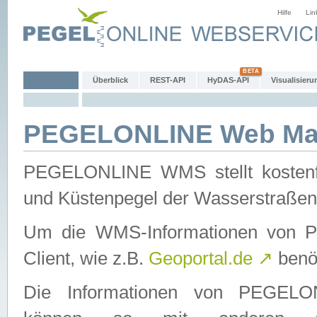
Hilfe
Lin
Überblick
REST-API
HyDAS-API
Visualisieru
PEGELONLINE Web Map
PEGELONLINE WMS stellt kostenfr
und Küstenpegel der Wasserstraßen
Um die WMS-Informationen von 
Client, wie z.B.
Geoportal.de
↗
benöt
Die Informationen von PEGE