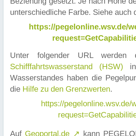
Beziehung gesetzt. Je nach Höhe d
unterschiedliche Farbe. Siehe auch 
https://pegelonline.wsv.de
request=GetCapabilit
Unter folgender URL werden
Schifffahrtswasserstand (HSW)
in
Wasserstandes haben die Pegelpunk
die
Hilfe zu den Grenzwerten
.
https://pegelonline.wsv.de
request=GetCapabilit
Auf
Geoportal.de
↗
kann PEGELON