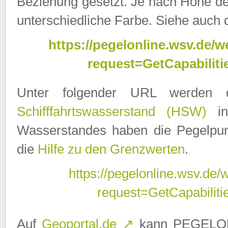
Beziehung gesetzt. Je nach Höhe d
unterschiedliche Farbe. Siehe auch 
https://pegelonline.wsv.de
request=GetCapabilit
Unter folgender URL werden
Schifffahrtswasserstand (HSW)
in
Wasserstandes haben die Pegelpunk
die
Hilfe zu den Grenzwerten
.
https://pegelonline.wsv.de
request=GetCapabilit
Auf
Geoportal.de
↗
kann PEGELON