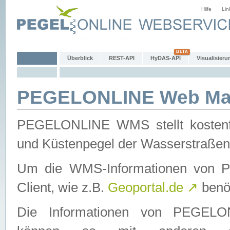
Hilfe
Lin
Überblick
REST-API
HyDAS-API
Visualisieru
PEGELONLINE Web Map
PEGELONLINE WMS stellt kostenfr
und Küstenpegel der Wasserstraßen
Um die WMS-Informationen von 
Client, wie z.B.
Geoportal.de
↗
benöt
Die Informationen von PEGE