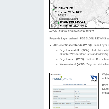
Layer: 'Aktuelle Wasserstände (WSV)'
Folgende Layer stehen in PEGELONLINE WMS zur
Aktuelle Wasserstände (WSV):
Diese Layer f
Pegelmessstelle (WSV):
Jede Messstelle
aktueller Wasserstand ist standardmäßig ä
Pegelnamen (WSV):
Stellt die Bezeich
Wasserstand (WSV):
Zeigt den aktuellen
Weite
auf d
Bei
Nachf
öffnet