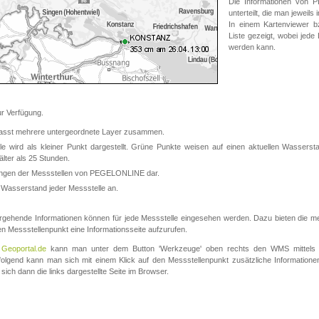
Die Informationen von
unterteilt, die man jeweil
In einem Kartenviewer b
Liste gezeigt, wobei jede
werden kann.
 Verfügung.
asst mehrere untergeordnete Layer zusammen.
 wird als kleiner Punkt dargestellt. Grüne Punkte weisen auf einen aktuellen Wasserstan
lter als 25 Stunden.
nungen der Messstellen von PEGELONLINE dar.
 Wasserstand jeder Messstelle an.
rgehende Informationen können für jede Messstelle eingesehen werden. Dazu bieten die meis
en Messstellenpunkt eine Informationsseite aufzurufen.
m
Geoportal.de
kann man unter dem Button 'Werkzeuge' oben rechts den WMS mittels
olgend kann man sich mit einem Klick auf den Messstellenpunkt zusätzliche Informatio
 sich dann die links dargestellte Seite im Browser.