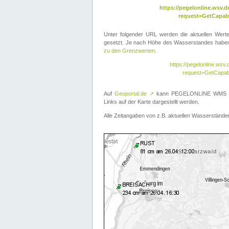
https://pegelonline.wsv
request=GetCapabi
Unter folgender URL werden die aktuellen Wer
gesetzt. Je nach Höhe des Wasserstandes haben 
zu den Grenzwerten
.
https://pegelonline.ws
request=GetCapab
Auf
Geoportal.de
↗
kann PEGELONLINE WMS übe
Links auf der Karte dargestellt werden.
Alle Zeitangaben von z.B. aktuellen Wasserständen 