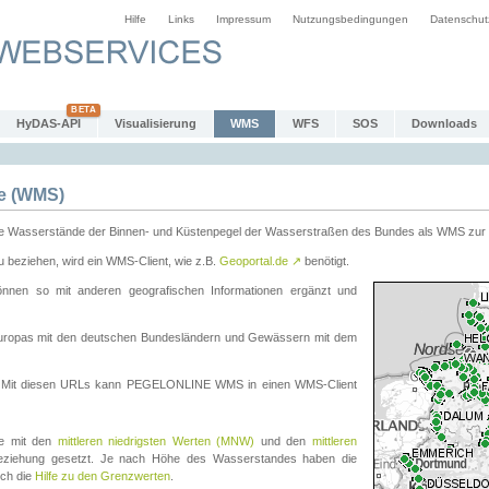
Hilfe
Links
Impressum
Nutzungsbedingungen
Datenschut
HyDAS-API
Visualisierung
WMS
WFS
SOS
Downloads
e (WMS)
e Wasserstände der Binnen- und Küstenpegel der Wasserstraßen des Bundes als WMS zur 
eziehen, wird ein WMS-Client, wie z.B.
Geoportal.de
↗
benötigt.
en so mit anderen geografischen Informationen ergänzt und
eleuropas mit den deutschen Bundesländern und Gewässern mit dem
. Mit diesen URLs kann PEGELONLINE WMS in einen WMS-Client
te mit den
mittleren niedrigsten Werten (MNW)
und den
mittleren
eziehung gesetzt. Je nach Höhe des Wasserstandes haben die
uch die
Hilfe zu den Grenzwerten
.