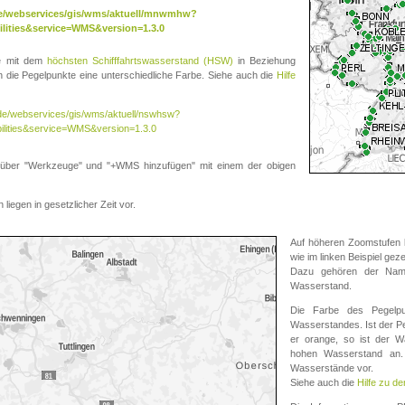
.de/webservices/gis/wms/aktuell/mnwmhw?
lities&service=WMS&version=1.3.0
te mit dem
höchsten Schifffahrtswasserstand (HSW)
in Beziehung
die Pegelpunkte eine unterschiedliche Farbe. Siehe auch die
Hilfe
v.de/webservices/gis/wms/aktuell/nswhsw?
ilities&service=WMS&version=1.3.0
r "Werkzeuge" und "+WMS hinzufügen" mit einem der obigen
liegen in gesetzlicher Zeit vor.
Auf höheren Zoomstufen k
wie im linken Beispiel gez
Dazu gehören der Name
Wasserstand.
Die Farbe des Pegelpu
Wasserstandes. Ist der Peg
er orange, so ist der Wa
hohen Wasserstand an. 
Wasserstände vor.
Siehe auch die
Hilfe zu d