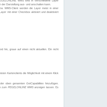
 PEGELONLINE WMS sind in verschiedene Layer
s in der Darstellung aus- und anschalten kann.
zw. WMS-Client werden die Layer meist in einer
 Layer mit einer Checkbox aktiviert und deaktiviert
d hin, graue auf einen nicht aktuellen. Ein nicht
ten Kartenclients die Möglichkeit mit einem Klick
 der oben genannten
GetCapabilities
hinzufügen.
nen zum
PEGELONLINE WMS
anzeigen lassen. Es