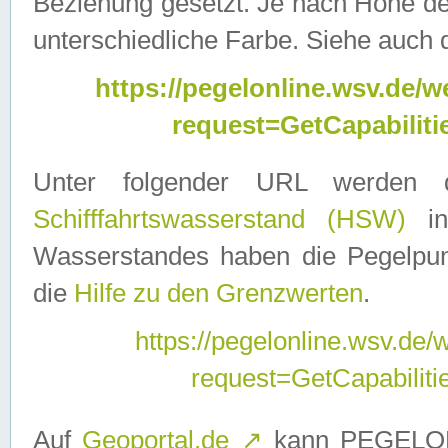
Beziehung gesetzt. Je nach Höhe d
unterschiedliche Farbe. Siehe auch 
https://pegelonline.wsv.de
request=GetCapabilit
Unter folgender URL werden
Schifffahrtswasserstand (HSW)
in
Wasserstandes haben die Pegelpunk
die
Hilfe zu den Grenzwerten
.
https://pegelonline.wsv.de
request=GetCapabilit
Auf
Geoportal.de
↗
kann PEGELON