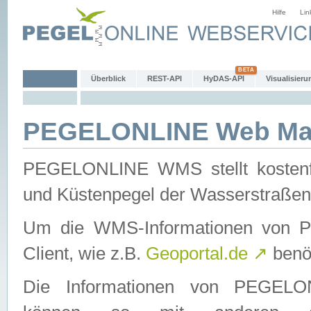
Hilfe
Lin
Überblick
REST-API
HyDAS-API
Visualisieru
PEGELONLINE Web Map
PEGELONLINE WMS stellt kostenfr
und Küstenpegel der Wasserstraßen
Um die WMS-Informationen von 
Client, wie z.B.
Geoportal.de
↗
benöt
Die Informationen von PEGE