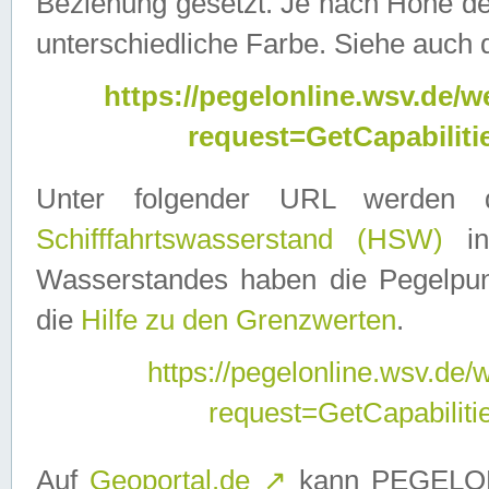
Beziehung gesetzt. Je nach Höhe d
unterschiedliche Farbe. Siehe auch 
https://pegelonline.wsv.de
request=GetCapabilit
Unter folgender URL werden
Schifffahrtswasserstand (HSW)
in
Wasserstandes haben die Pegelpunk
die
Hilfe zu den Grenzwerten
.
https://pegelonline.wsv.de
request=GetCapabilit
Auf
Geoportal.de
↗
kann PEGELON