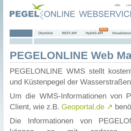
Hilfe
Lin
Überblick
REST-API
HyDAS-API
Visualisieru
PEGELONLINE Web Map
PEGELONLINE WMS stellt kostenfr
und Küstenpegel der Wasserstraßen
Um die WMS-Informationen von 
Client, wie z.B.
Geoportal.de
↗
benöt
Die Informationen von PEGE