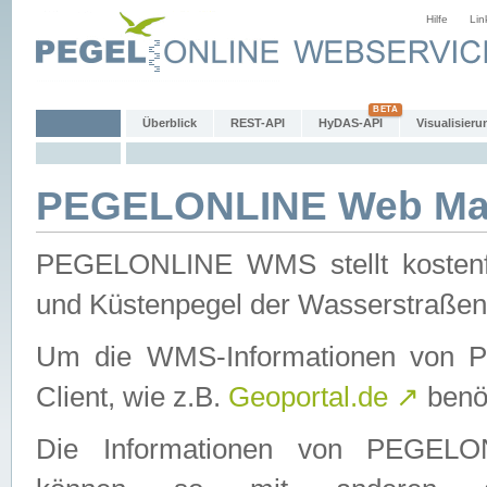
Hilfe
Lin
Überblick
REST-API
HyDAS-API
Visualisieru
PEGELONLINE Web Map
PEGELONLINE WMS stellt kostenfr
und Küstenpegel der Wasserstraßen
Um die WMS-Informationen von 
Client, wie z.B.
Geoportal.de
↗
benöt
Die Informationen von PEGE