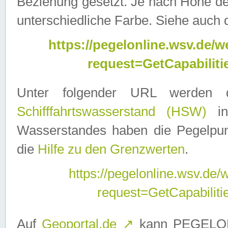
Beziehung gesetzt. Je nach Höhe d
unterschiedliche Farbe. Siehe auch 
https://pegelonline.wsv.de
request=GetCapabilit
Unter folgender URL werden
Schifffahrtswasserstand (HSW)
in
Wasserstandes haben die Pegelpunk
die
Hilfe zu den Grenzwerten
.
https://pegelonline.wsv.de
request=GetCapabilit
Auf
Geoportal.de
↗
kann PEGELON