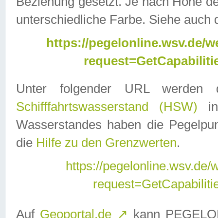
Beziehung gesetzt. Je nach Höhe d
unterschiedliche Farbe. Siehe auch 
https://pegelonline.wsv.de
request=GetCapabilit
Unter folgender URL werden
Schifffahrtswasserstand (HSW)
in
Wasserstandes haben die Pegelpunk
die
Hilfe zu den Grenzwerten
.
https://pegelonline.wsv.de
request=GetCapabilit
Auf
Geoportal.de
↗
kann PEGELON