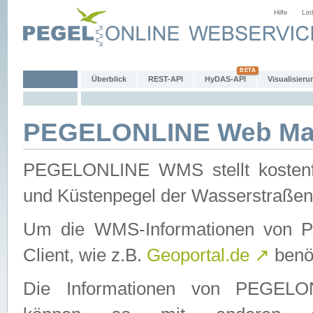
Hilfe
Lin
Überblick
REST-API
HyDAS-API
Visualisieru
PEGELONLINE Web Map
PEGELONLINE WMS stellt kostenfr
und Küstenpegel der Wasserstraßen
Um die WMS-Informationen von 
Client, wie z.B.
Geoportal.de
↗
benöt
Die Informationen von PEGE