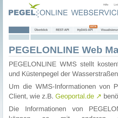
Hilfe
Lin
Überblick
REST-API
HyDAS-API
Visualisieru
PEGELONLINE Web Map
PEGELONLINE WMS stellt kostenfr
und Küstenpegel der Wasserstraßen
Um die WMS-Informationen von 
Client, wie z.B.
Geoportal.de
↗
benöt
Die Informationen von PEGE