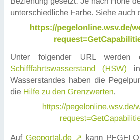
Beziehung gesetzt. Je nach Höhe d
unterschiedliche Farbe. Siehe auch 
https://pegelonline.wsv.de
request=GetCapabilit
Unter folgender URL werden
Schifffahrtswasserstand (HSW)
in
Wasserstandes haben die Pegelpunk
die
Hilfe zu den Grenzwerten
.
https://pegelonline.wsv.de
request=GetCapabilit
Auf
Geoportal.de
↗
kann PEGELON