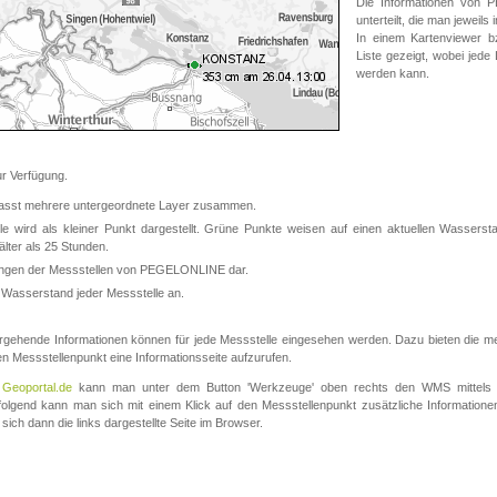
Die Informationen von
unterteilt, die man jeweil
In einem Kartenviewer b
Liste gezeigt, wobei jede
werden kann.
 Verfügung.
asst mehrere untergeordnete Layer zusammen.
 wird als kleiner Punkt dargestellt. Grüne Punkte weisen auf einen aktuellen Wasserstan
lter als 25 Stunden.
nungen der Messstellen von PEGELONLINE dar.
 Wasserstand jeder Messstelle an.
rgehende Informationen können für jede Messstelle eingesehen werden. Dazu bieten die meis
en Messstellenpunkt eine Informationsseite aufzurufen.
m
Geoportal.de
kann man unter dem Button 'Werkzeuge' oben rechts den WMS mittels
olgend kann man sich mit einem Klick auf den Messstellenpunkt zusätzliche Informatio
 sich dann die links dargestellte Seite im Browser.