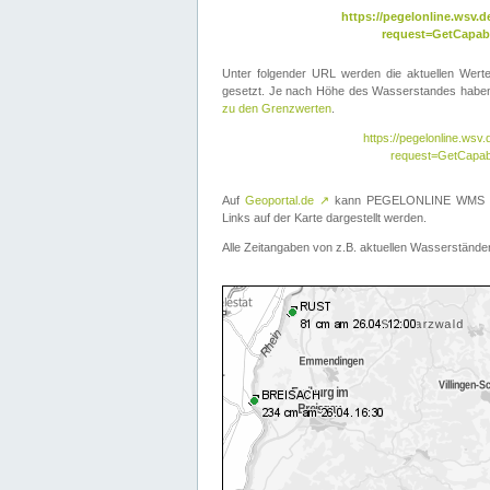
https://pegelonline.wsv
request=GetCapabi
Unter folgender URL werden die aktuellen Wer
gesetzt. Je nach Höhe des Wasserstandes haben 
zu den Grenzwerten
.
https://pegelonline.ws
request=GetCapab
Auf
Geoportal.de
↗
kann PEGELONLINE WMS übe
Links auf der Karte dargestellt werden.
Alle Zeitangaben von z.B. aktuellen Wasserständen 