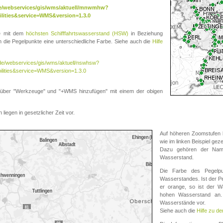
.de/webservices/gis/wms/aktuell/mnwmhw?
lities&service=WMS&version=1.3.0
te mit dem
höchsten Schifffahrtswasserstand (HSW)
in Beziehung
die Pegelpunkte eine unterschiedliche Farbe. Siehe auch die
Hilfe
v.de/webservices/gis/wms/aktuell/nswhsw?
ilities&service=WMS&version=1.3.0
r "Werkzeuge" und "+WMS hinzufügen" mit einem der obigen
liegen in gesetzlicher Zeit vor.
Auf höheren Zoomstufen k
wie im linken Beispiel gez
Dazu gehören der Name
Wasserstand.
Die Farbe des Pegelpu
Wasserstandes. Ist der Peg
er orange, so ist der Wa
hohen Wasserstand an. 
Wasserstände vor.
Siehe auch die
Hilfe zu d