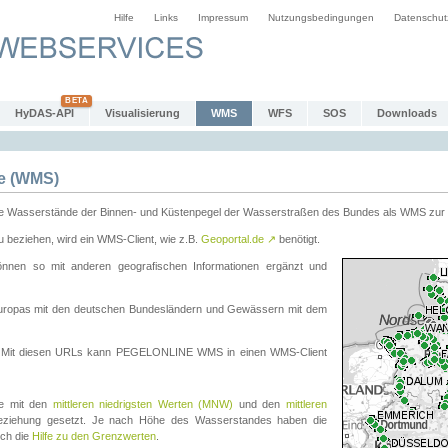
Hilfe
Links
Impressum
Nutzungsbedingungen
Datenschut
HyDAS-API
Visualisierung
WMS
WFS
SOS
Downloads
e (WMS)
e Wasserstände der Binnen- und Küstenpegel der Wasserstraßen des Bundes als WMS zur 
eziehen, wird ein WMS-Client, wie z.B.
Geoportal.de
↗
benötigt.
en so mit anderen geografischen Informationen ergänzt und
eleuropas mit den deutschen Bundesländern und Gewässern mit dem
. Mit diesen URLs kann PEGELONLINE WMS in einen WMS-Client
te mit den
mittleren niedrigsten Werten (MNW)
und den
mittleren
eziehung gesetzt. Je nach Höhe des Wasserstandes haben die
uch die
Hilfe zu den Grenzwerten
.