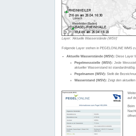
Layer: 'Aktuelle Wasserstände (WSV)'
Folgende Layer stehen in PEGELONLINE WMS zur
Aktuelle Wasserstände (WSV):
Diese Layer f
Pegelmessstelle (WSV):
Jede Messstelle
aktueller Wasserstand ist standardmäßig ä
Pegelnamen (WSV):
Stellt die Bezeich
Wasserstand (WSV):
Zeigt den aktuellen
Weite
auf d
Bei
Nachf
öffnet