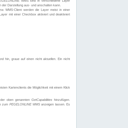
 PEGELONLINE WMS sind in verschiedene Layer
s in der Darstellung aus- und anschalten kann.
zw. WMS-Client werden die Layer meist in einer
 Layer mit einer Checkbox aktiviert und deaktiviert
d hin, graue auf einen nicht aktuellen. Ein nicht
ten Kartenclients die Möglichkeit mit einem Klick
 der oben genannten
GetCapabilities
hinzufügen.
nen zum
PEGELONLINE WMS
anzeigen lassen. Es