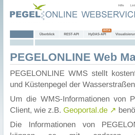
Hilfe
Lin
Überblick
REST-API
HyDAS-API
Visualisieru
PEGELONLINE Web Map
PEGELONLINE WMS stellt kostenfr
und Küstenpegel der Wasserstraßen
Um die WMS-Informationen von 
Client, wie z.B.
Geoportal.de
↗
benöt
Die Informationen von PEGE