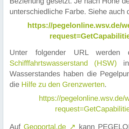
Beziehung gesetzt. Je nach Höhe d
unterschiedliche Farbe. Siehe auch 
https://pegelonline.wsv.de
request=GetCapabilit
Unter folgender URL werden
Schifffahrtswasserstand (HSW)
in
Wasserstandes haben die Pegelpunk
die
Hilfe zu den Grenzwerten
.
https://pegelonline.wsv.de
request=GetCapabilit
Auf
Geoportal.de
↗
kann PEGELON