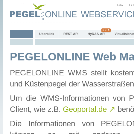
Hilfe
Lin
Überblick
REST-API
HyDAS-API
Visualisieru
PEGELONLINE Web Map
PEGELONLINE WMS stellt kostenfr
und Küstenpegel der Wasserstraßen
Um die WMS-Informationen von 
Client, wie z.B.
Geoportal.de
↗
benöt
Die Informationen von PEGE