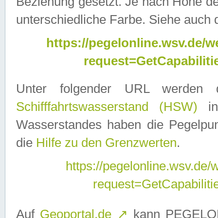
Beziehung gesetzt. Je nach Höhe d
unterschiedliche Farbe. Siehe auch 
https://pegelonline.wsv.de
request=GetCapabilit
Unter folgender URL werden
Schifffahrtswasserstand (HSW)
in
Wasserstandes haben die Pegelpunk
die
Hilfe zu den Grenzwerten
.
https://pegelonline.wsv.de
request=GetCapabilit
Auf
Geoportal.de
↗
kann PEGELON