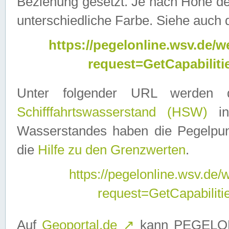
Beziehung gesetzt. Je nach Höhe d
unterschiedliche Farbe. Siehe auch 
https://pegelonline.wsv.de
request=GetCapabilit
Unter folgender URL werden
Schifffahrtswasserstand (HSW)
in
Wasserstandes haben die Pegelpunk
die
Hilfe zu den Grenzwerten
.
https://pegelonline.wsv.de
request=GetCapabilit
Auf
Geoportal.de
↗
kann PEGELON