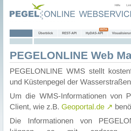
Hilfe
Lin
Überblick
REST-API
HyDAS-API
Visualisieru
PEGELONLINE Web Map
PEGELONLINE WMS stellt kostenfr
und Küstenpegel der Wasserstraßen
Um die WMS-Informationen von 
Client, wie z.B.
Geoportal.de
↗
benöt
Die Informationen von PEGE